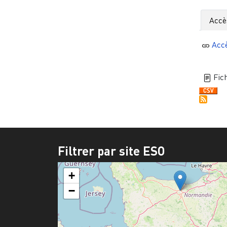
Accè
Acc
Fich
Filtrer par site ESO
+
−