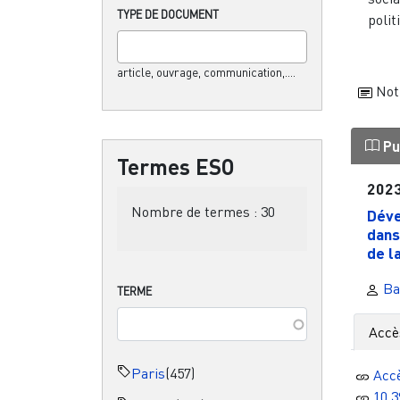
TYPE DE DOCUMENT
polit
article, ouvrage, communication,....
Not
Pu
Termes ESO
202
Nombre de termes :
30
Déve
dans
de la
Ba
TERME
Accè
Paris
(457)
Acc
10.