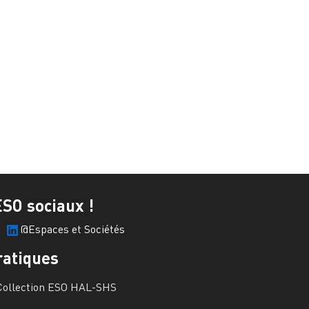
ESO sociaux !
@Espaces et Sociétés
ratiques
Collection ESO HAL-SHS