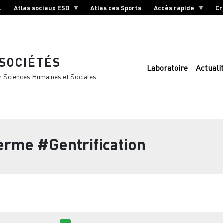
L
Atlas sociaux ESO
Atlas des Sports
Accès rapide
Cr
 SOCIÉTÉS
Laboratoire
Actuali
n Sciences Humaines et Sociales
terme
#Gentrification