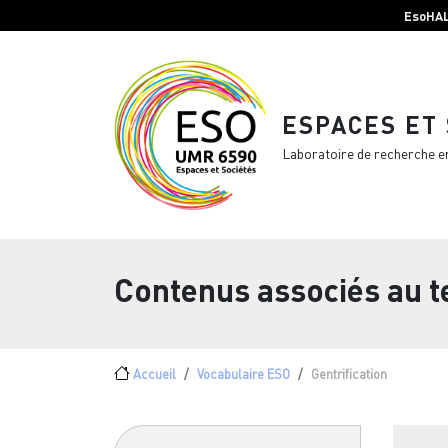
Menu top Header
Aller au contenu principal
EsoHA
ESPACES ET
Laboratoire de recherche e
Contenus associés au 
Fil d'Ariane
Accueil
Vocabulaire ESO
Gentrification