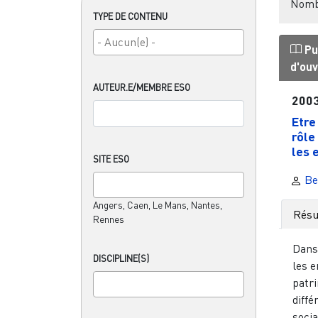
Nombr
TYPE DE CONTENU
Pu
d'ou
AUTEUR.E/MEMBRE ESO
200
Etre 
rôle
les e
SITE ESO
Be
Angers, Caen, Le Mans, Nantes,
Rés
Rennes
Dans 
DISCIPLINE(S)
les e
patri
diffé
socia