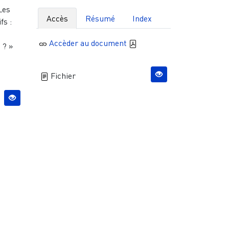
Les
Accès
Résumé
Index
fs :
Accèder au document
 ? »
Fichier