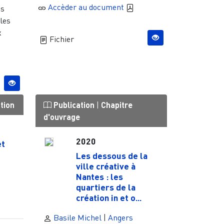
Accèder au document
és
 les
x
Fichier
tion
Publication
|
Chapitre
d'ouvrage
2020
et
Les dessous de la
ville créative à
Nantes : les
quartiers de la
création in et o...
Basile Michel
|
Angers