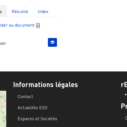
s
Résumé
Index
èder au document
ier
Informations légales
r
Contact
P
Actualités ESO
Espaces et Sociétés