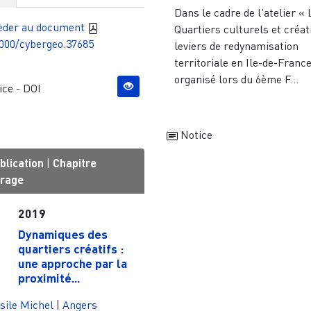
Dans le cadre de l'atelier « 
èder au document
Quartiers culturels et créati
000/cybergeo.37685
leviers de redynamisation
territoriale en Ile-de-France
organisé lors du 6ème F...
ce - DOI
Notice
blication
|
Chapitre
vrage
2019
Dynamiques des
quartiers créatifs :
une approche par la
proximité...
sile Michel
|
Angers