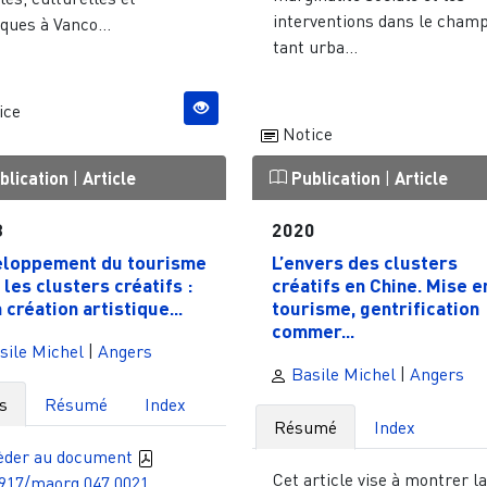
interventions dans le cham
iques à Vanco...
tant urba...
ice
Notice
blication
|
Article
Publication
|
Article
3
2020
loppement du tourisme
L’envers des clusters
 les clusters créatifs :
créatifs en Chine. Mise e
 création artistique...
tourisme, gentrification
commer...
sile Michel
|
Angers
Basile Michel
|
Angers
s
Résumé
Index
Résumé
Index
èder au document
Cet article vise à montrer l
3917/maorg.047.0021