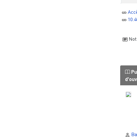
Acc
10.4
Noti
Pu
d'ou
Ba