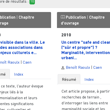
e de résultats :
10
blication
|
Chapitre
Publication
|
Chapitre
vrage
d'ouvrage
3
2010
visible dans la ville. Le
Un centre "safe and clean
 des associations dans
("sûr et propre") ?
njeux culturels e...
Marginalité, intervention
urbani...
noît Raoulx
|
Caen
Benoît Raoulx
|
Caen
umé
Index
Résumé
Index
ce texte, l'auteur évoque
Cet article propose, à partir
njeux liés à la
recherches de terrain ,
monialisation et leurs
d'interroger les liens entre
rentes significations
marginalité sociale et les
les, culturelles et