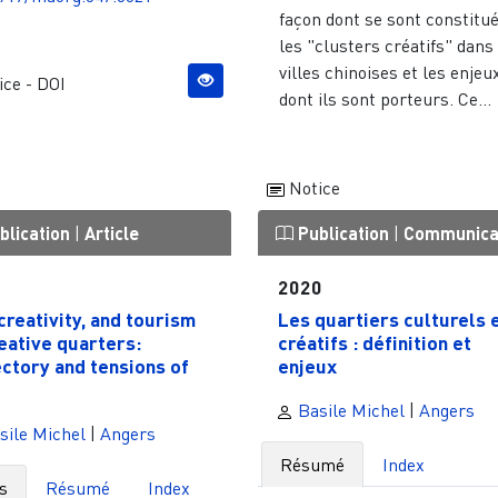
façon dont se sont constitu
les "clusters créatifs" dans
villes chinoises et les enjeu
ce - DOI
dont ils sont porteurs. Ce...
Notice
blication
|
Article
Publication
|
Communica
1
2020
 creativity, and tourism
Les quartiers culturels 
reative quarters:
créatifs : définition et
ectory and tensions of
enjeux
Basile Michel
|
Angers
sile Michel
|
Angers
Résumé
Index
s
Résumé
Index