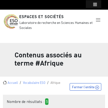
Menu top Header
Aller au contenu principal
ESPACES ET SOCIÉTÉS
Laboratoire de recherche en Sciences Humaines et
Sociales
Contenus associés au
terme
#Afrique
Fil d'Ariane
Accueil
Vocabulaire ESO
Afrique
Fermer l'entête
Nombre de résultats :
5