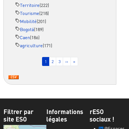
Territoire
(222)
Tourisme
(218)
Mobilité
(201)
Bogotá
(189)
Caen
(186)
agriculture
(171)
Pagination
Page courante
Page
Page
Page suivante
Dernière page
1
2
3
››
»
Filtrer par
Informations
rESO
site ESO
légales
sociaux !
@Espaces