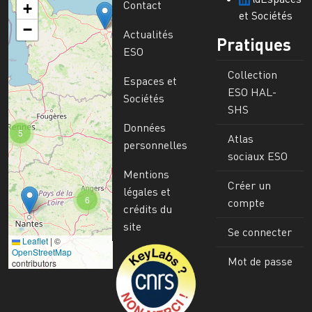
Contact
+
et Sociétés
−
Actualités
Pratiques
ESO
Collection
Espaces et
ESO HAL-
Sociétés
SHS
Données
5
Atlas
personnelles
sociaux ESO
Mentions
Créer un
légales et
6
compte
crédits du
site
Se connecter
Leaflet
|
©
Image
OpenStreetMap
Mot de passe
contributors