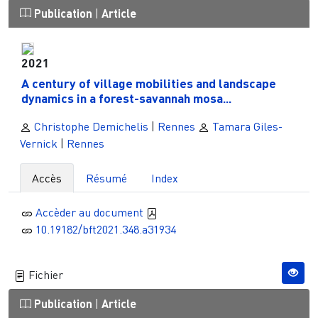
Publication
|
Article
2021
A century of village mobilities and landscape
dynamics in a forest-savannah mosa...
Christophe Demichelis
|
Rennes
Tamara Giles-
Vernick
|
Rennes
Accès
Résumé
Index
Accèder au document
10.19182/bft2021.348.a31934
Fichier
Publication
|
Article