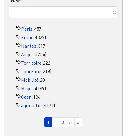
TERME
Paris
(457)
France
(327)
Nantes
(317)
Angers
(254)
Territoire
(222)
Tourisme
(218)
Mobilité
(201)
Bogotá
(189)
Caen
(186)
agriculture
(171)
Pagination
Page courante
Page
Page
Page suivante
Dernière page
1
2
3
››
»