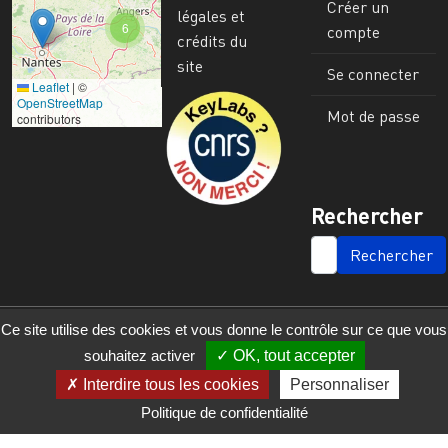
Créer un
légales et
6
compte
crédits du
site
Se connecter
Leaflet
|
©
Image
OpenStreetMap
Mot de passe
contributors
Rechercher
SEARCH
Ce site utilise des cookies et vous donne le contrôle sur ce que vous
souhaitez activer
OK, tout accepter
Interdire tous les cookies
Personnaliser
Politique de confidentialité
© 2023 - 2025 - UMR 6590 - Espaces et Sociétés