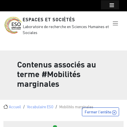
Menu top Header
Aller au contenu principal
ESPACES ET SOCIÉTÉS
Laboratoire de recherche en Sciences Humaines et
Sociales
Contenus associés au
terme
#Mobilités
marginales
Fil d'Ariane
Accueil
Vocabulaire ESO
Mobilités marginales
Fermer l'entête