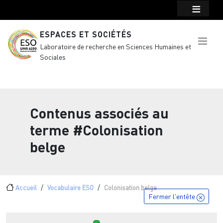
Menu top Header
Aller au contenu principal
ESPACES ET SOCIÉTÉS
Laboratoire de recherche en Sciences Humaines et
Sociales
Contenus associés au
terme
#Colonisation
belge
Fil d'Ariane
Accueil
Vocabulaire ESO
Colonisation belge
Fermer l'entête