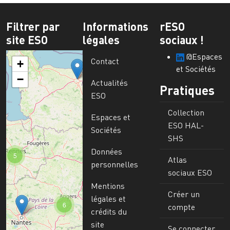
Filtrer par
Informations
rESO
site ESO
légales
sociaux !
@Espaces
Contact
+
et Sociétés
−
Actualités
Pratiques
ESO
Collection
Espaces et
ESO HAL-
Sociétés
SHS
Données
5
Atlas
personnelles
sociaux ESO
Mentions
Créer un
légales et
6
compte
crédits du
site
Se connecter