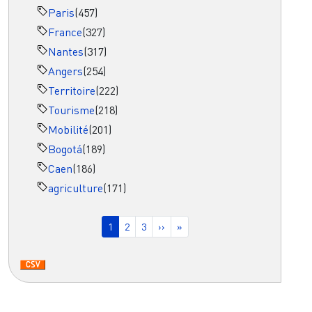
Paris
(457)
France
(327)
Nantes
(317)
Angers
(254)
Territoire
(222)
Tourisme
(218)
Mobilité
(201)
Bogotá
(189)
Caen
(186)
agriculture
(171)
Pagination
Page courante
Page
Page
Page suivante
Dernière page
1
2
3
››
»