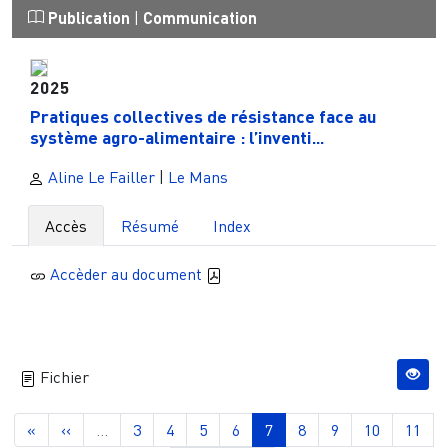
Publication
|
Communication
2025
Pratiques collectives de résistance face au
système agro-alimentaire : l’inventi...
Aline Le Failler
|
Le Mans
Accès
Résumé
Index
Accèder au document
Fichier
Pagination
Première page
Page précédente
Page
Page
Page
Page
Page courante
Page
Page
Page
Page
«
‹‹
…
3
4
5
6
7
8
9
10
11