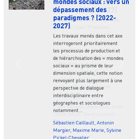
mondes sociaux : vers un
représentations de
dépassement des
l'espace (2022-2027)
paradigmes ? (2022-
Privilégiant une entrée par les
2027)
individus, l’axe “Pratiques,
expériences et représentations
Les travaux menés dans cet axe
de l’espace” s’inscrit dans la
interrogeront prioritairement
continuité des points forts et
les processus de production et
des entrées thématiques de
de hiérarchisation des « mondes
l’UMR ESO en matière
sociaux » au prisme de leur
Previous
Next
d’éducation, de santé, de
dimension spatiale, cette notion
mobilités et de migrations, de
renvoyant plus largement à une
parcours et d’engagement.
perspective de dialogue
L’objectif est ...
interdisciplinaire entre
géographes et sociologues
Clélia Gasquet-Blanchard
,
Anne-
notamment...
Cécile Hoyez
,
David Lessault
,
Étienne Walker
Sébastien Caillault
,
Antonin
Margier
,
Maxime Marie
,
Sylvine
Pickel-Chevalier