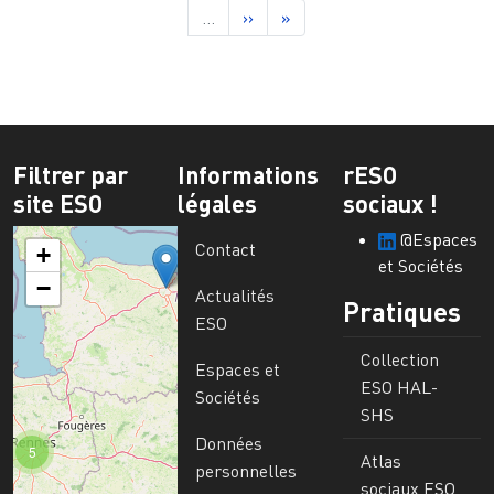
Page suivante
Dernière page
…
››
»
Filtrer par
Informations
rESO
site ESO
légales
sociaux !
@Espaces
Contact
+
et Sociétés
−
Actualités
Pratiques
ESO
Collection
Espaces et
ESO HAL-
Sociétés
SHS
Données
5
Atlas
personnelles
sociaux ESO