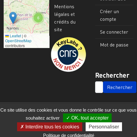
Mentions
Créer un
légales et
6
compte
crédits du
site
Se connecter
Leaflet
|
©
Image
OpenStreetMap
Mot de passe
contributors
Rechercher
SEARCH
Ce site utilise des cookies et vous donne le contrôle sur ce que vous
souhaitez activer
OK, tout accepter
Interdire tous les cookies
Personnaliser
Politique de confidentialité
© 2023 - 2025 - UMR 6590 - Espaces et Sociétés