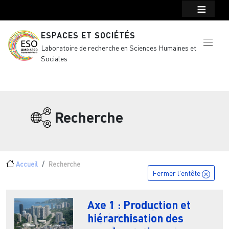
Menu top Header
Aller au contenu principal
ESPACES ET SOCIÉTÉS
Laboratoire de recherche en Sciences Humaines et
Sociales
Recherche
Fil d'Ariane
Accueil
Recherche
Fermer l'entête
Axe 1 : Production et
Axe 2 : Pratiques,
hiérarchisation des
expériences et