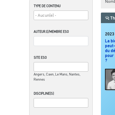
Nombr
TYPE DE CONTENU
Th
AUTEUR.E/MEMBRE ESO
2023
La bi
peut-
du dé
pour 
SITE ESO
?
Angers, Caen, Le Mans, Nantes,
Rennes
DISCIPLINE(S)