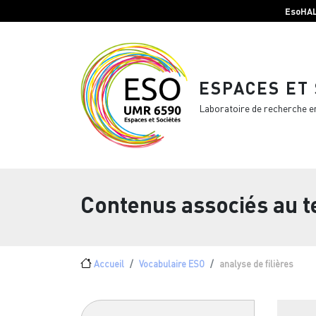
Menu top Header
Aller au contenu principal
EsoHA
ESPACES ET
Laboratoire de recherche e
Contenus associés au 
Fil d'Ariane
Accueil
Vocabulaire ESO
analyse de filières