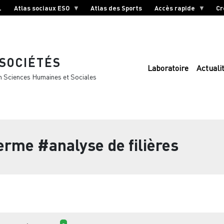
L
Atlas sociaux ESO
Atlas des Sports
Accès rapide
Cr
 SOCIÉTÉS
Laboratoire
Actuali
n Sciences Humaines et Sociales
terme
#analyse de filières