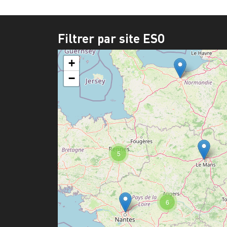
Filtrer par site ESO
+
−
5
6