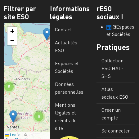
Filtrer par
Informations
rESO
site ESO
légales
sociaux !
@Espaces
Contact
+
et Sociétés
−
Actualités
Pratiques
ESO
Collection
Espaces et
ESO HAL-
Sociétés
SHS
Données
5
Atlas
personnelles
sociaux ESO
Mentions
Créer un
légales et
6
compte
crédits du
site
Se connecter
Leaflet
|
©
Image