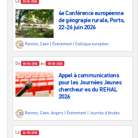
Le
22-06-2026
4e Conférence européenne
de géograpie rurale, Porto,
22-26 juin 2026
Rennes
,
Caen
|
Événement
|
Colloque européen
Du
au
04-06-2026
05-06-2026
Appel à communications
pour les Journées Jeunes
chercheur·es du REHAL
2026
Rennes
,
Caen
,
Angers
|
Événement
|
Journée d'études
Le
26-05-2026