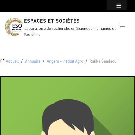
Menu top Header
Aller au contenu principal
ESPACES ET SOCIÉTÉS
Laboratoire de recherche en Sciences Humaines et
Sociales
Fil d'Ariane
Accueil
Annuaire
Angers - Institut Agro
Rafika Saadaoui