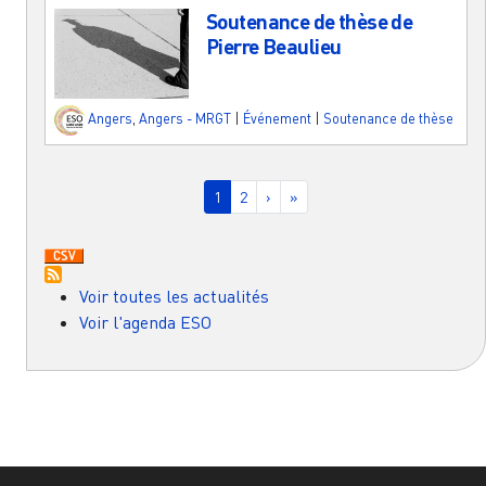
Soutenance de thèse de
Pierre Beaulieu
Angers
,
Angers - MRGT
|
Événement
|
Soutenance de thèse
Pagination
Page courante
Page
Page suivante
Dernière page
1
2
›
»
Voir toutes les actualités
Voir l'agenda ESO