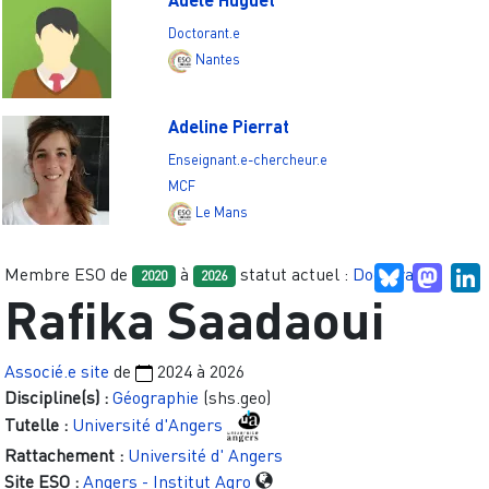
Doctorant.e
Nantes
Adeline Pierrat
Enseignant.e-chercheur.e
MCF
Le Mans
Membre ESO de
à
statut actuel :
Doctorant.e
Bluesky
Mast
L
2020
2026
Rafika Saadaoui
Associé.e site
de
2024
à
2026
Discipline(s) :
Géographie
(shs.geo)
Tutelle :
Université d'Angers
Rattachement :
Université d' Angers
Site ESO :
Angers - Institut Agro