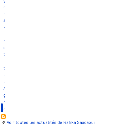
e
r
s
-
I
n
s
t
i
t
u
t
A
g
r
o
Voir toutes les actualités de
Rafika Saadaoui