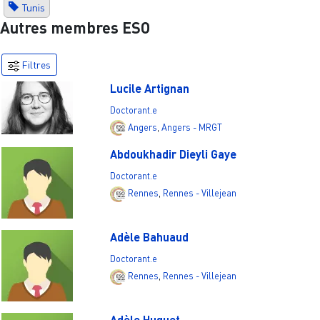
Tunis
Autres membres ESO
Filtres
Lucile Artignan
Doctorant.e
Angers
,
Angers - MRGT
Abdoukhadir Dieyli Gaye
Doctorant.e
Rennes
,
Rennes - Villejean
Adèle Bahuaud
Doctorant.e
Rennes
,
Rennes - Villejean
Adèle Huguet