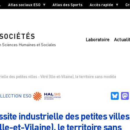
L
Atlas sociaux ESO
Atlas des Sports
Accès rapide
Cr
 SOCIÉTÉS
Laboratoire
Actuali
n Sciences Humaines et Sociales
ielle des petites villes - Vitré (Ille-et-Vilaine), le territoire sans modèle
Blue
LLECTION ESO
site industrielle des petites villes
Ille-et-Vilaine), le territoire sans