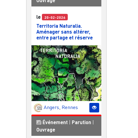
Ouvrage
le
20-02-2026
Territoria Naturalia.
Aménager sans altérer,
entre partage et réserve
Angers
,
Rennes
Événement
|
Parution
|
Ouvrage