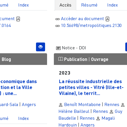
sumé
Index
Accès
Résumé
Index
ocument
Accèder au document
7.0164
10.56698/metropolitiques.2130
Notice - DOI
|
Blog
Publication
|
Ouvrage
2023
économique dans
La réussite industrielle des
tion et la Ville
petites villes - Vitré (Ille-et-
 : une...
Vilaine), le territ...
uard-Sala
|
Angers
Benoît Montabone
|
Rennes
Hélène Bailleul
|
Rennes
Guy
Baudelle
|
Rennes
Magali
sumé
Index
Hardouin
|
Angers