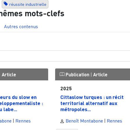
réussite industrielle
mêmes mots-clefs
Autres contenus
|
Article
Publication
|
Article
2025
leurs du slow en
Cittaslow turques : un récit
eloppementaliste :
territorial alternatif aux
u labe...
métropoles...
abone
|
Rennes
Benoît Montabone
|
Rennes