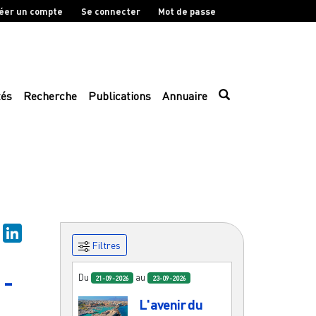
éer un compte
Se connecter
Mot de passe
tés
Recherche
Publications
Annuaire
sky
Mastodon
LinkedIn
Filtres
 -
Du
au
21-09-2026
23-09-2026
L'avenir du