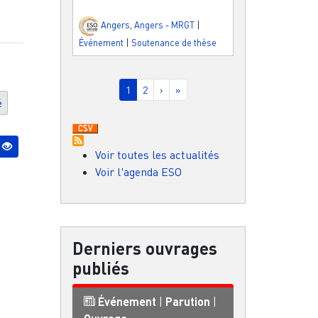
Angers
,
Angers - MRGT
|
Événement
|
Soutenance de thèse
Pagination
Page courante
Page
Page suivante
Dernière page
1
2
›
»
é
Voir toutes les actualités
Voir l'agenda ESO
Derniers ouvrages
publiés
Événement
|
Parution
|