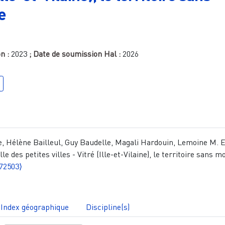
e
on :
2023
; Date de soumission Hal :
2026
 Hélène Bailleul, Guy Baudelle, Magali Hardouin, Lemoine M. E
le des petites villes - Vitré (Ille-et-Vilaine), le territoire sans m
72503⟩
Index géographique
Discipline(s)