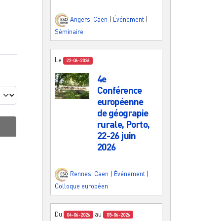
Angers
,
Caen
|
Événement
|
Séminaire
Le
22-06-2026
4e
Conférence
européenne
de géograpie
rurale, Porto,
22-26 juin
2026
Rennes
,
Caen
|
Événement
|
Colloque européen
Du
au
04-06-2026
05-06-2026