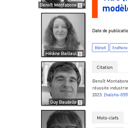
Benoît Montabone
modèl
Date de publicati
BibteX
EndNote
Hélène Bailleul
Citation
Benoît Montabone,
réussite industriel
2023.
⟨halshs-055
Guy Baudelle
Mots-clefs