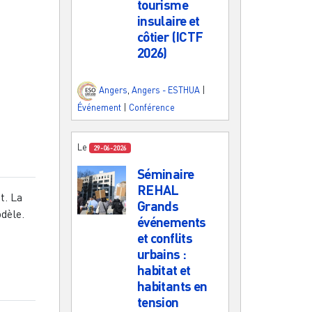
tourisme
insulaire et
côtier (ICTF
2026)
Angers
,
Angers - ESTHUA
|
Événement
|
Conférence
Le
29-06-2026
Séminaire
REHAL
t. La
Grands
odèle.
événements
et conflits
urbains :
habitat et
habitants en
tension