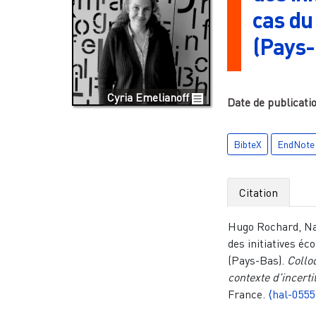
cas du
(Pays-
Cyria Emelianoff
Date de publicati
BibteX
EndNote
Citation
Hugo Rochard, Nath
des initiatives é
(Pays-Bas).
Collo
contexte d'incerti
France.
⟨hal-0555