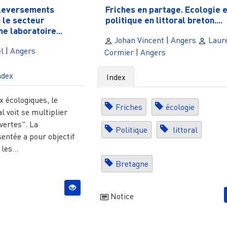
leversements
Friches en partage. Ecologie e
 le secteur
politique en littoral breton....
 laboratoire...
Johan Vincent
|
Angers
Laur
l
|
Angers
Cormier
|
Angers
ndex
Index
x écologiques, le
Friches
écologie
 voit se multiplier
"vertes". La
Politique
littoral
entée a pour objectif
les...
Bretagne
Notice