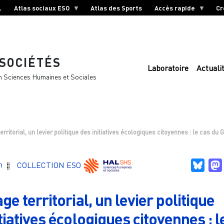
L
Atlas sociaux ESO
Atlas des Sports
Accès rapide
Cr
 SOCIÉTÉS
Laboratoire
Actuali
n Sciences Humaines et Sociales
erritorial, un levier politique des initiatives écologiques citoyennes : le cas d
Blue
n
COLLECTION ESO
ge territorial, un levier politique
tiatives écologiques citoyennes : l