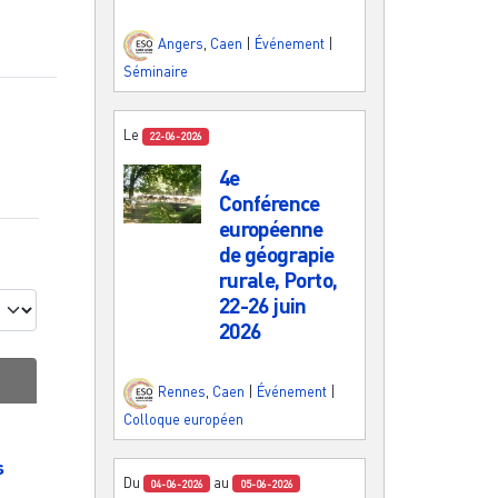
Angers
,
Caen
|
Événement
|
Séminaire
Le
22-06-2026
4e
Conférence
européenne
de géograpie
rurale, Porto,
22-26 juin
2026
Rennes
,
Caen
|
Événement
|
Colloque européen
s
Du
au
04-06-2026
05-06-2026