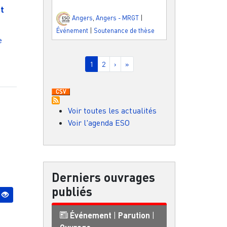
t
Angers
,
Angers - MRGT
|
Événement
|
Soutenance de thèse
e
Pagination
Page courante
Page
Page suivante
Dernière page
1
2
›
»
Voir toutes les actualités
Voir l'agenda ESO
Derniers ouvrages
publiés
Événement
|
Parution
|