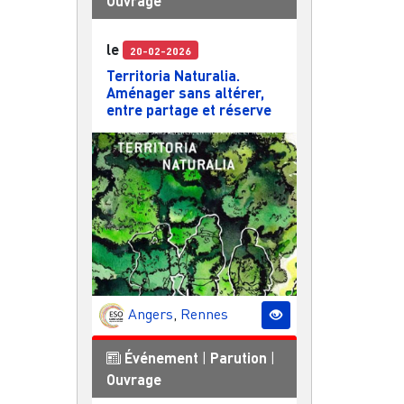
Ouvrage
le
20-02-2026
Territoria Naturalia.
Aménager sans altérer,
entre partage et réserve
Angers
,
Rennes
Événement
|
Parution
|
Ouvrage