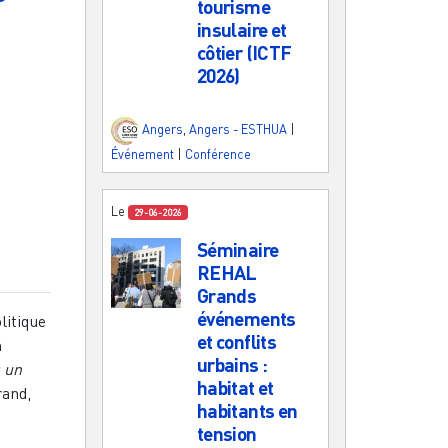
tourisme
m
insulaire et
côtier (ICTF
2026)
Angers
,
Angers - ESTHUA
|
Événement
|
Conférence
Le
29-06-2026
Séminaire
REHAL
Grands
événements
litique
et conflits
m
urbains :
s un
habitat et
rand,
habitants en
tension