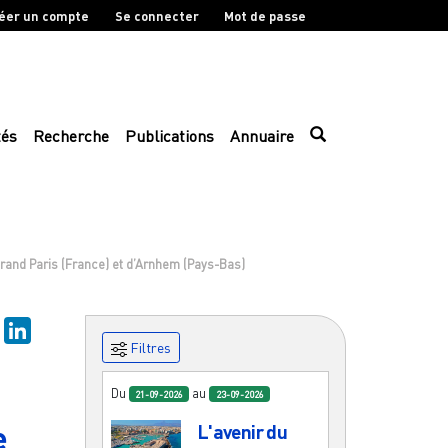
éer un compte
Se connecter
Mot de passe
tés
Recherche
Publications
Annuaire
u Grand Paris (France) et d’Arnhem (Pays-Bas)
sky
Mastodon
LinkedIn
Filtres
Du
au
21-09-2026
23-09-2026
e
L'avenir du