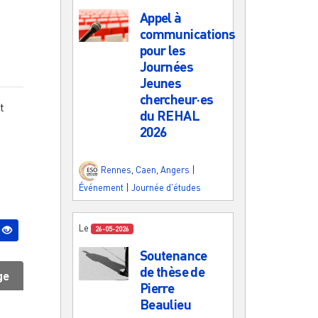
Appel à
communications
pour les
Journées
Jeunes
chercheur·es
t
du REHAL
2026
Rennes
,
Caen
,
Angers
|
Événement
|
Journée d'études
Le
26-05-2026
Soutenance
de thèse de
ge
Pierre
Beaulieu