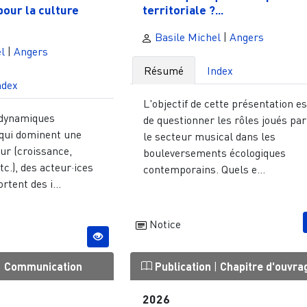
pour la culture
territoriale ?...
Basile Michel
|
Angers
l
|
Angers
Résumé
Index
ndex
L'objectif de cette présentation es
 dynamiques
de questionner les rôles joués par
qui dominent une
le secteur musical dans les
ur (croissance,
bouleversements écologiques
c.), des acteur·ices
contemporains. Quels e...
rtent des i...
Notice
|
Communication
Publication
|
Chapitre d'ouvra
2026