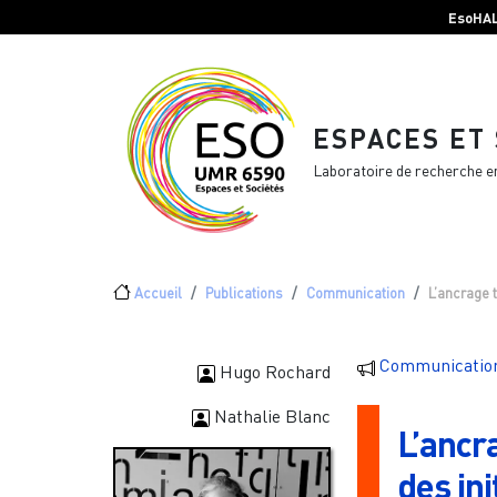
Menu top Header
Aller au contenu principal
EsoHA
ESPACES ET
Laboratoire de recherche e
Fil d'Ariane
Accueil
Publications
Communication
L’ancrage t
Communicatio
Hugo Rochard
Nathalie Blanc
L’ancra
des ini