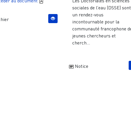
cèder au document
Les Doctoriales en sciences
sociales de l’eau (DSSE) son
un rendez-vous
hier
incontournable pour la
communauté francophone d
jeunes chercheurs et
cherch...
Notice