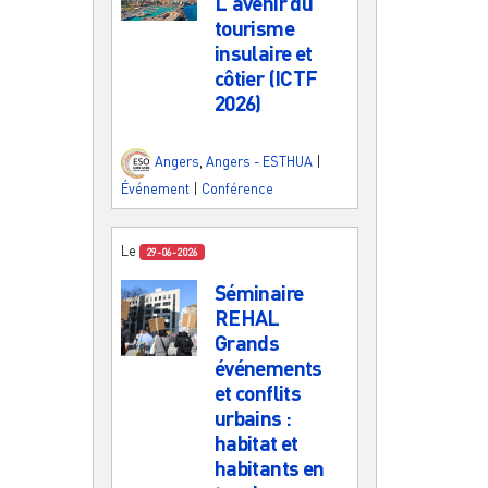
L'avenir du
tourisme
insulaire et
côtier (ICTF
2026)
Angers
,
Angers - ESTHUA
|
Événement
|
Conférence
Le
29-06-2026
Séminaire
REHAL
Grands
événements
et conflits
urbains :
habitat et
habitants en