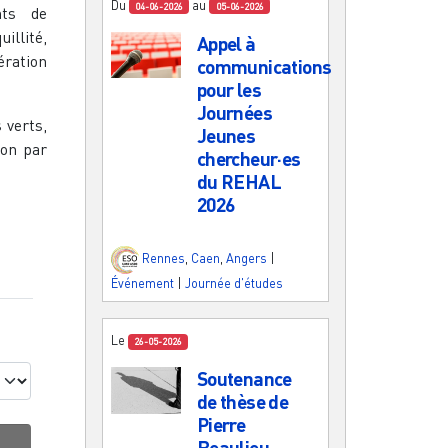
Du
au
04-06-2026
05-06-2026
nts de
illité,
Appel à
ration
communications
pour les
Journées
 verts,
Jeunes
ion par
chercheur·es
du REHAL
2026
Rennes
,
Caen
,
Angers
|
Événement
|
Journée d'études
Le
26-05-2026
Soutenance
de thèse de
Pierre
Beaulieu