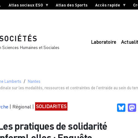
L
Atlas sociaux ESO
Atlas des Sports
Accès rapide
Cr
 SOCIÉTÉS
Laboratoire
Actuali
n Sciences Humaines et Sociales
ine Lamberts
Nantes
udinale sur les modalités, ressources et contraintes de I'entraide au sein du te
rche
|
Régional
|
SOLIDARITES
Blues
Les pratiques de solidarité
informLelles : Enquête