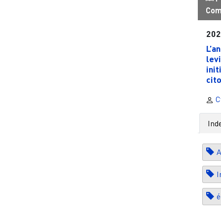
Com
20
L’a
lev
ini
cit
Cy
Ind
A
I
é