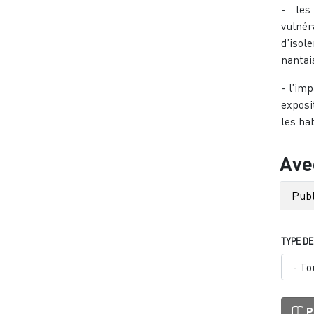
- les
vulnér
d’iso
nantais
- l’im
exposi
les ha
Ave
Publ
TYPE D
P