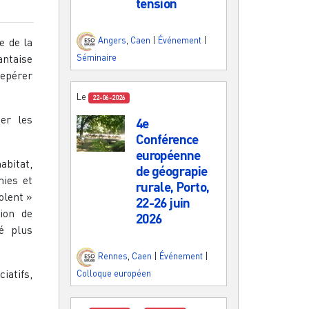
tension
Angers
,
Caen
|
Événement
|
e de la
antaise
Séminaire
repérer
Le
22-06-2026
cer les
4e
Conférence
européenne
abitat,
de géograpie
mies et
rurale, Porto,
olent »
22-26 juin
tion de
2026
é plus
Rennes
,
Caen
|
Événement
|
iatifs,
Colloque européen