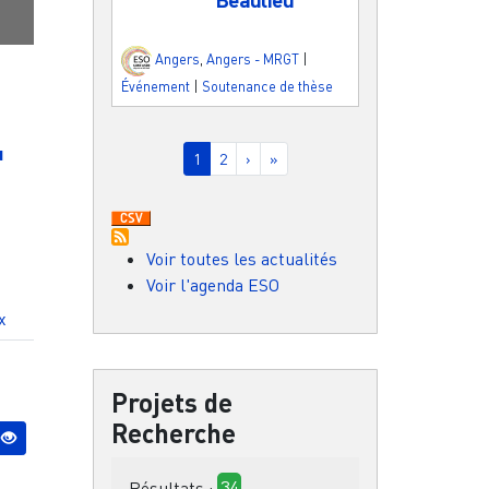
Angers
,
Angers - MRGT
|
Événement
|
Soutenance de thèse
Pagination
u
Page courante
Page
Page suivante
Dernière page
1
2
›
»
Voir toutes les actualités
Voir l'agenda ESO
x
Projets de
Recherche
Résultats :
34