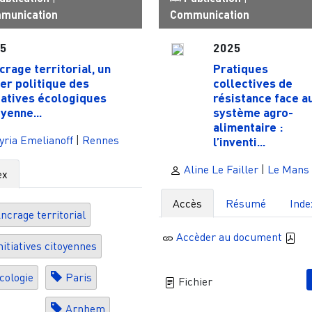
munication
Communication
25
2025
ncrage territorial, un
Pratiques
ier politique des
collectives de
tiatives écologiques
résistance face a
oyenne...
système agro-
alimentaire :
ria Emelianoff
|
Rennes
l’inventi...
Aline Le Failler
|
Le Mans
ex
Accès
Résumé
Inde
ncrage territorial
Accèder au document
nitiatives citoyennes
cologie
Paris
Fichier
Arnhem