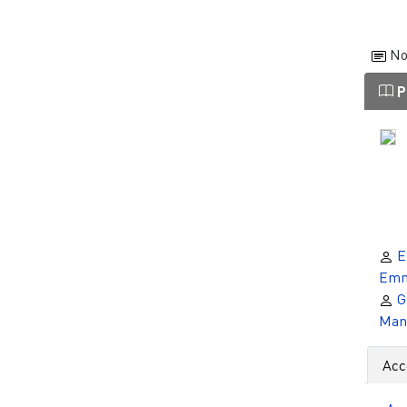
No
P
El
Emm
G
Man
Acc