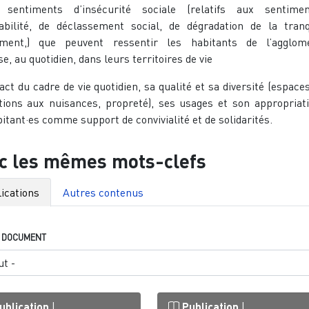
 sentiments d’insécurité sociale (relatifs aux sentime
abilité, de déclassement social, de dégradation de la tranqu
lement,) que peuvent ressentir les habitants de l’agglomé
e, au quotidien, dans leurs territoires de vie
pact du cadre de vie quotidien, sa qualité et sa diversité (espaces
tions aux nuisances, propreté), ses usages et son appropriat
bitant·es comme support de convivialité et de solidarités.
c les mêmes mots-clefs
ications
Autres contenus
E DOCUMENT
ublication
|
Publication
|