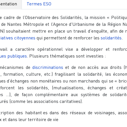
entation
Termes ESO
e cadre de l’Observatoire des Solidarités, la mission « Politiqu
» de Nantes Métropole et l’Agence d'Urbanisme de la Région N
) souhaitaient mettre en place un travail d’enquête, afin de 
tiatives citoyennes
qui permettent de renforcer les
solidarités
.
vail a caractère opérationnel vise a développer et renfor
ques publiques
. Plusieurs thématiques sont investies :
 mécanismes de
discriminations
et de non accès aux droits (h
, formation, culture, etc.) fragilisant la solidarité; les écono
ues d’échanges non monétaires ou non marchands qui se « bric
forcent les solidarités, (mutualisations, échanges et créa
ces …), de façon complémentaire aux systèmes de solidarit
urés (comme les associations caritatives).
scription des habitant·es dans des réseaux de voisinages, assoc
 et dans leur territoire de vie