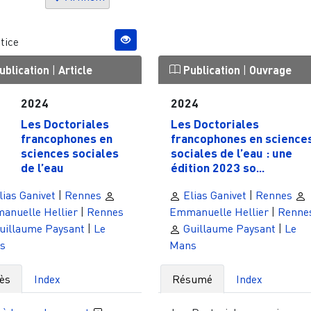
tice
ublication
|
Article
Publication
|
Ouvrage
2024
2024
Les Doctoriales
Les Doctoriales
francophones en
francophones en science
sciences sociales
sociales de l’eau : une
de l’eau
édition 2023 so...
ias Ganivet
|
Rennes
Elias Ganivet
|
Rennes
anuelle Hellier
|
Rennes
Emmanuelle Hellier
|
Renne
uillaume Paysant
|
Le
Guillaume Paysant
|
Le
s
Mans
ès
Index
Résumé
Index