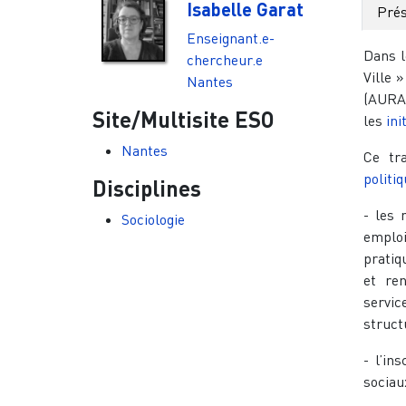
Isabelle Garat
Prés
Enseignant.e-
Dans l
chercheur.e
Ville 
Nantes
(AURAN
Site/Multisite ESO
les
ini
Nantes
Ce tra
politi
Disciplines
- les
Sociologie
emploi
pratiq
et ren
servi
struct
- l’in
sociaux