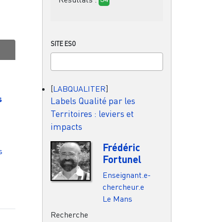
SITE ESO
[
LABQUALITER
]
s
Labels Qualité par les
Territoires : leviers et
impacts
Frédéric
s
Fortunel
Enseignant.e-
chercheur.e
Le Mans
Recherche