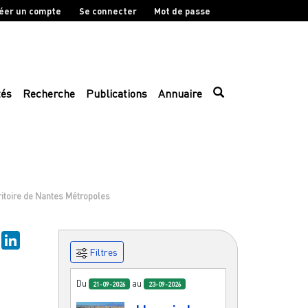
éer un compte
Se connecter
Mot de passe
tés
Recherche
Publications
Annuaire
rritoire de Nantes Métropoles
ky
Mastodon
LinkedIn
Filtres
Du
au
21-09-2026
23-09-2026