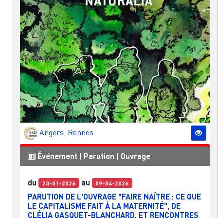
Angers
,
Rennes
Événement
|
Parution
|
Ouvrage
du
au
23-01-2026
09-04-2026
PARUTION DE L'OUVRAGE "FAIRE NAÎTRE : CE QUE
LE CAPITALISME FAIT À LA MATERNITÉ", DE
CLÉLIA GASQUET-BLANCHARD, ET RENCONTRES