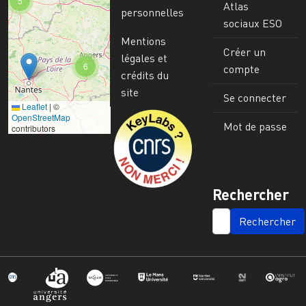
5
Atlas
personnelles
sociaux ESO
Mentions
Créer un
légales et
6
compte
crédits du
site
Se connecter
Leaflet
|
©
Image
OpenStreetMap
Mot de passe
contributors
Rechercher
SEARCH