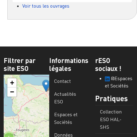
Voir tous les ouvrages
Filtrer par
Informations
rESO
site ESO
légales
sociaux !
@Espaces
Contact
+
et Sociétés
−
Actualités
Pratiques
ESO
Collection
Espaces et
ESO HAL-
Sociétés
SHS
Données