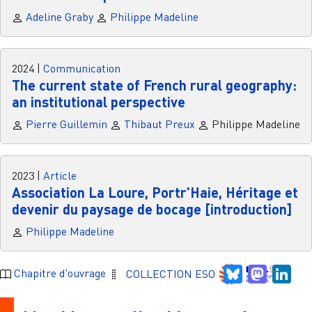
Adeline Graby
Philippe Madeline
2024
|
Communication
The current state of French rural geography:
an institutional perspective
Pierre Guillemin
Thibaut Preux
Philippe Madeline
2023
|
Article
Association La Loure, Portr'Haie, Héritage et
devenir du paysage de bocage [introduction]
Philippe Madeline
Bluesky
Mastodo
Link
Chapitre d'ouvrage
COLLECTION ESO