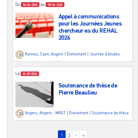
Du
au
04-06-2026
05-06-2026
Appel à communications
pour les Journées Jeunes
chercheur·es du REHAL
2026
Rennes
,
Caen
,
Angers
|
Événement
|
Journée d'études
Le
26-05-2026
Soutenance de thèse de
Pierre Beaulieu
Angers
,
Angers - MRGT
|
Événement
|
Soutenance de thèse
Pagination
Page courante
Page
Page suivante
Dernière page
1
2
›
»