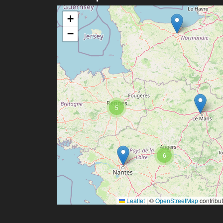
+
−
5
6
Leaflet
|
©
OpenStreetMap
contribu