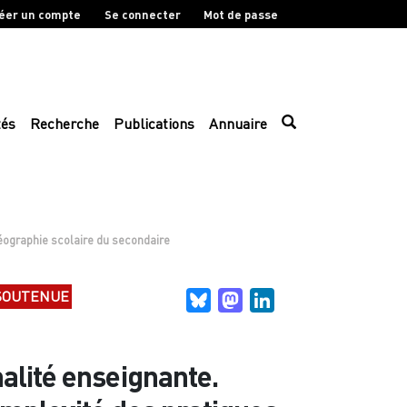
éer un compte
Se connecter
Mot de passe
tés
Recherche
Publications
Annuaire
géographie scolaire du secondaire
SOUTENUE
Bluesky
Mastodon
LinkedIn
alité enseignante.