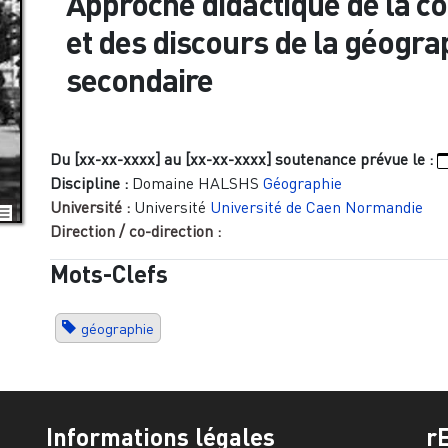
Approche didactique de la c
et des discours de la géogra
secondaire
Du [xx-xx-xxxx]
au [xx-xx-xxxx]
soutenance prévue le :
Discipline :
Domaine HALSHS
Géographie
Université :
Université
Université de Caen Normandie
Direction / co-direction :
Mots-Clefs
géographie
Informations légales
r