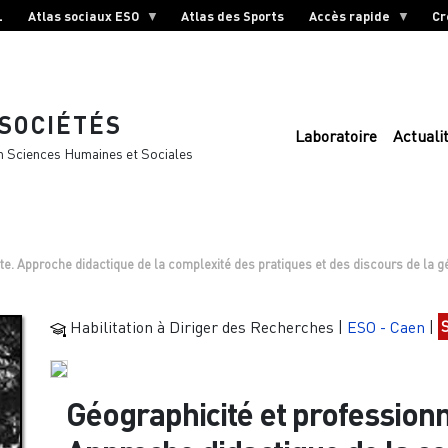
L
Atlas sociaux ESO
Atlas des Sports
Accès rapide
Cr
 SOCIÉTÉS
Laboratoire
Actuali
n Sciences Humaines et Sociales
te. Approche didactique de la complexité des pratiques et des discours de la 
Habilitation à Diriger des Recherches
|
ESO - Caen
|
Géographicité et professionn