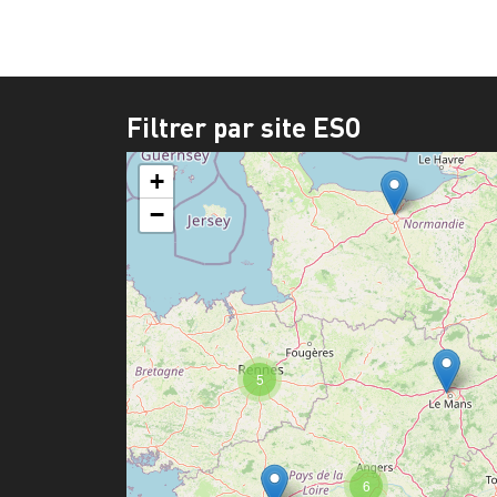
Filtrer par site ESO
+
−
5
6