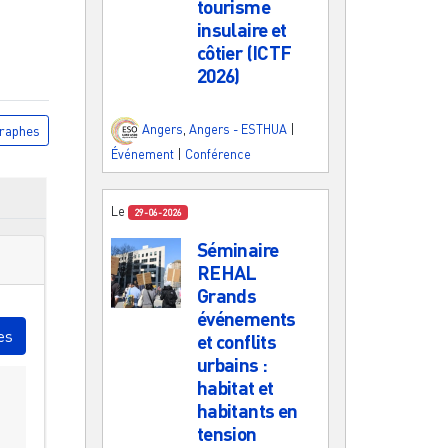
tourisme
insulaire et
côtier (ICTF
2026)
Angers
,
Angers - ESTHUA
|
raphes
Événement
|
Conférence
Le
29-06-2026
Séminaire
REHAL
Grands
événements
es
et conflits
urbains :
habitat et
habitants en
tension