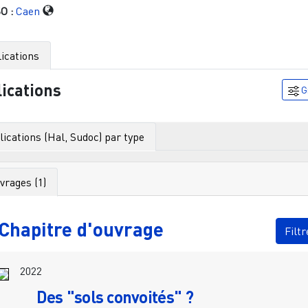
O :
Caen
ications
ications
G
ications (Hal, Sudoc) par type
vrages (1)
Chapitre d'ouvrage
Filtr
2022
Des "sols convoités" ?