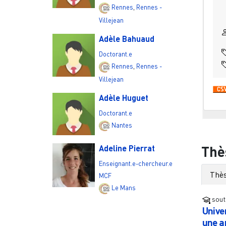
Rennes
,
Rennes -
Villejean
Adèle Bahuaud
Doctorant.e
Rennes
,
Rennes -
Villejean
Adèle Huguet
Doctorant.e
Nantes
Thè
Adeline Pierrat
Enseignant.e-chercheur.e
Thès
MCF
Le Mans
sout
Unive
une a