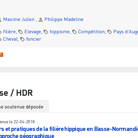
Maxime Julien
,
Philippe Madeline
filière
,
Elevage
,
hippisme
,
Compétition
,
Pays d'Aug
Cheval
,
foncier
se / HDR
e soutenue déposée
enue le
22-04-2018
rs et pratiques de la filière hippique en Basse-Normandie
pproche géographique