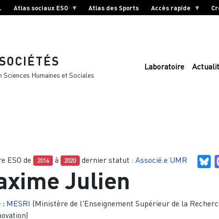
L
Atlas sociaux ESO
Atlas des Sports
Accès rapide
Cr
 SOCIÉTÉS
Laboratoire
Actuali
n Sciences Humaines et Sociales
e ESO de
à
dernier statut :
Associé.e UMR
Bl
2014
2020
xime Julien
 :
MESRI
(Ministère de l'Enseignement Supérieur de la Recherc
novation)