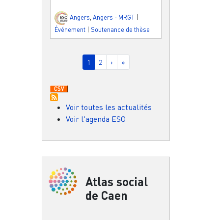
Angers
,
Angers - MRGT
|
Événement
|
Soutenance de thèse
Pagination
Page courante
Page
Page suivante
Dernière page
1
2
›
»
Voir toutes les actualités
Voir l'agenda ESO
Atlas social
de Caen