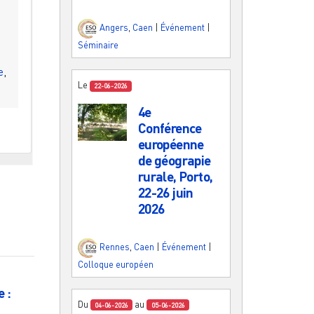
Angers
,
Caen
|
Événement
|
Séminaire
e
,
Le
22-06-2026
4e
Conférence
européenne
de géograpie
rurale, Porto,
22-26 juin
2026
Rennes
,
Caen
|
Événement
|
Colloque européen
 :
Du
au
04-06-2026
05-06-2026