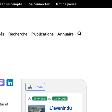
éer un compte
Se connecter
Mot de passe
tés
Recherche
Publications
Annuaire
uesky
Mastodon
LinkedIn
Filtres
Du
au
21-09-2026
23-09-2026
he et
L'avenir du