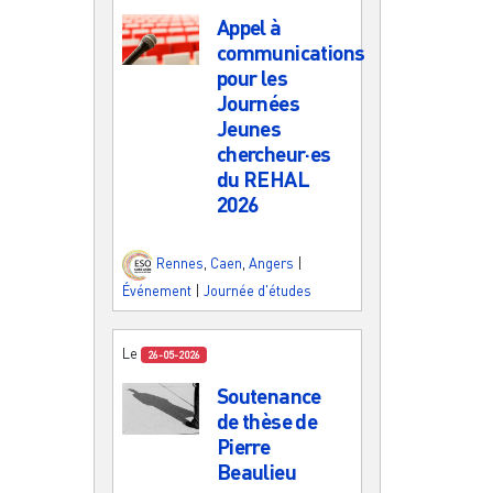
Appel à
communications
pour les
Journées
Jeunes
chercheur·es
du REHAL
2026
Rennes
,
Caen
,
Angers
|
Événement
|
Journée d'études
Le
26-05-2026
Soutenance
de thèse de
Pierre
Beaulieu