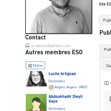
Site ES
Publ
Publ
Contact
no-adress@adress.com
Publ
Autres membres ESO
Filtres
Ou
Lucile Artignan
Doctorant.e
Angers
,
Angers - MRGT
Abdoukhadir Dieyli
Gaye
Doctorant.e