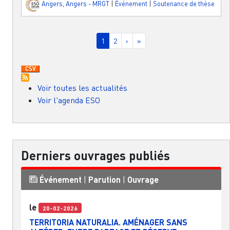
Angers
,
Angers - MRGT
|
Événement
|
Soutenance de thèse
Pagination
Page courante
Page
Page suivante
Dernière page
1
2
›
»
Voir toutes les actualités
Voir l'agenda ESO
Derniers ouvrages publiés
Événement
|
Parution
|
Ouvrage
le
20-02-2026
TERRITORIA NATURALIA. AMÉNAGER SANS