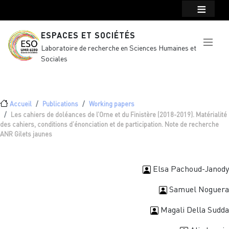
Menu top Header
Aller au contenu principal
ESPACES ET SOCIÉTÉS
Laboratoire de recherche en Sciences Humaines et
Sociales
Fil d'Ariane
Accueil
Publications
Working papers
Les cahiers de doléances de l’Orne et du Finistère (2018-2019). Matérialité
des cahiers, conditions d’énonciation et de participation. Note de recherche
ANR Gilets jaunes
Elsa Pachoud-Janody
Samuel Noguera
Magali Della Sudda