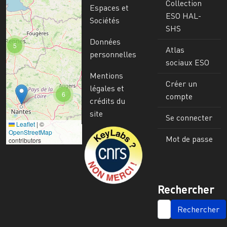
Collection
Espaces et
ESO HAL-
Sociétés
SHS
Données
5
Atlas
personnelles
sociaux ESO
Mentions
Créer un
légales et
6
compte
crédits du
site
Se connecter
Leaflet
|
©
Image
OpenStreetMap
Mot de passe
contributors
Rechercher
SEARCH