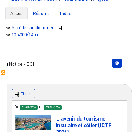
Accès
Résumé
Index
Accèder au document
10.4000/14lrn
Notice - DOI
Filtres
Du
au
21-09-2026
23-09-2026
L'avenir du tourisme
insulaire et côtier (ICTF
2026)