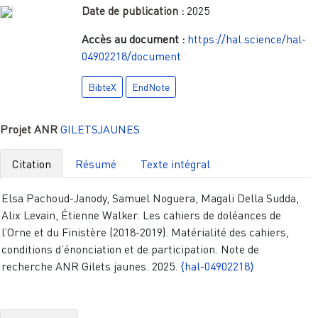
Date de publication :
2025
Accès au document :
https://hal.science/hal-
04902218/document
BibteX
EndNote
Projet ANR
GILETSJAUNES
Citation
Résumé
Texte intégral
Elsa Pachoud-Janody, Samuel Noguera, Magali Della Sudda,
Alix Levain, Étienne Walker. Les cahiers de doléances de
l’Orne et du Finistère (2018-2019). Matérialité des cahiers,
conditions d’énonciation et de participation. Note de
recherche ANR Gilets jaunes. 2025.
⟨hal-04902218⟩