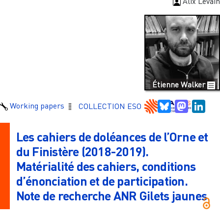
Alix Levain
Étienne Walker
Bluesky
Mastodo
Link
Working papers
COLLECTION ESO
Les cahiers de doléances de l’Orne et
du Finistère (2018-2019).
Matérialité des cahiers, conditions
d’énonciation et de participation.
Note de recherche ANR Gilets jaunes