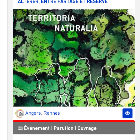
ALTÉRER, ENTRE PARTAGE ET RÉSERVE
Angers
,
Rennes
Événement
|
Parution
|
Ouvrage