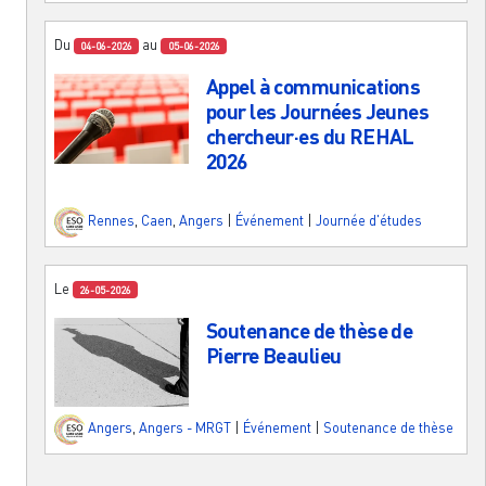
Du
au
04-06-2026
05-06-2026
Appel à communications
pour les Journées Jeunes
chercheur·es du REHAL
2026
Rennes
,
Caen
,
Angers
|
Événement
|
Journée d'études
Le
26-05-2026
Soutenance de thèse de
Pierre Beaulieu
Angers
,
Angers - MRGT
|
Événement
|
Soutenance de thèse
Pagination