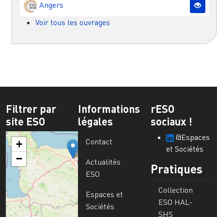
Angers
Voir tous les ouvrages
Filtrer par
Informations
rESO
site ESO
légales
sociaux !
@Espaces
Contact
+
et Sociétés
−
Actualités
Pratiques
ESO
Collection
Espaces et
ESO HAL-
Sociétés
SHS