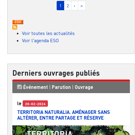
Page courante
Page
Page suivante
Dernière page
1
2
›
»
Voir toutes les actualités
Voir l'agenda ESO
Derniers ouvrages publiés
Événement
|
Parution
|
Ouvrage
le
20-02-2026
TERRITORIA NATURALIA. AMÉNAGER SANS
ALTÉRER, ENTRE PARTAGE ET RÉSERVE