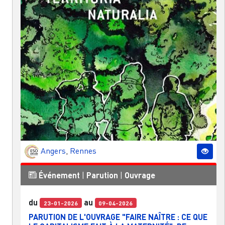
Angers
,
Rennes
Événement
|
Parution
|
Ouvrage
du
au
23-01-2026
09-04-2026
PARUTION DE L'OUVRAGE "FAIRE NAÎTRE : CE QUE