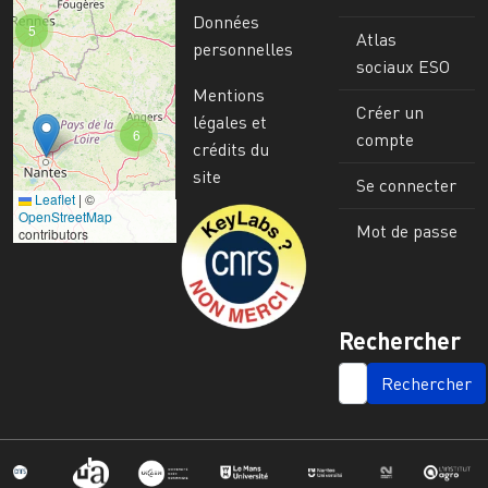
Données
5
Atlas
personnelles
sociaux ESO
Mentions
Créer un
légales et
6
compte
crédits du
site
Se connecter
Leaflet
|
©
Image
OpenStreetMap
Mot de passe
contributors
Rechercher
SEARCH