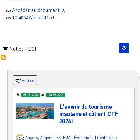
Accèder au document
10.48649/asda.1153
Notice - DOI
Filtres
Du
au
21-09-2026
23-09-2026
L'avenir du tourisme
insulaire et côtier (ICTF
2026)
Angers
,
Angers - ESTHUA
|
Événement
|
Conférence