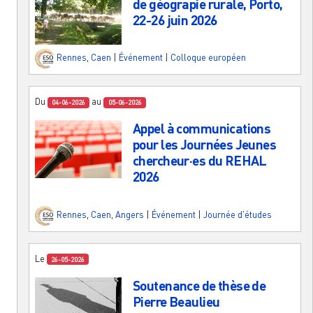
de géograpie rurale, Porto,
22-26 juin 2026
Rennes
,
Caen
|
Événement
|
Colloque européen
Du
au
04-06-2026
05-06-2026
Appel à communications
pour les Journées Jeunes
chercheur·es du REHAL
2026
Rennes
,
Caen
,
Angers
|
Événement
|
Journée d'études
Le
26-05-2026
Soutenance de thèse de
Pierre Beaulieu