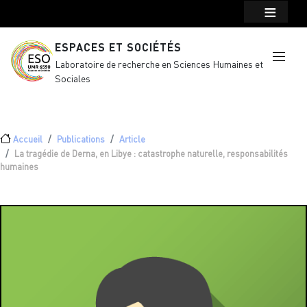
Menu top Header
Aller au contenu principal
ESPACES ET SOCIÉTÉS
Laboratoire de recherche en Sciences Humaines et
Sociales
Fil d'Ariane
Accueil
Publications
Article
La tragédie de Derna, en Libye : catastrophe naturelle, responsabilités
humaines