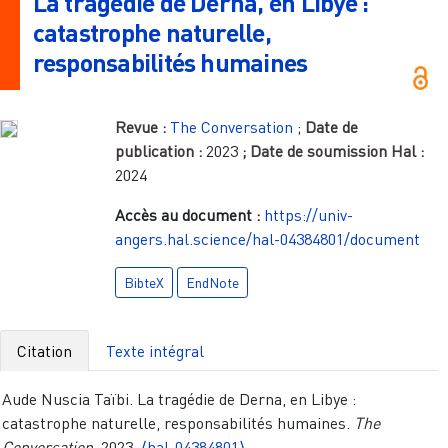
La tragédie de Derna, en Libye :
catastrophe naturelle,
responsabilités humaines
Revue :
The Conversation
;
Date de
publication :
2023
; Date de soumission Hal :
2024
Accès au document :
https://univ-
angers.hal.science/hal-04384801/document
BibteX
EndNote
Citation
Texte intégral
Aude Nuscia Taïbi. La tragédie de Derna, en Libye :
catastrophe naturelle, responsabilités humaines.
The
Conversation
, 2023.
⟨hal-04384801⟩