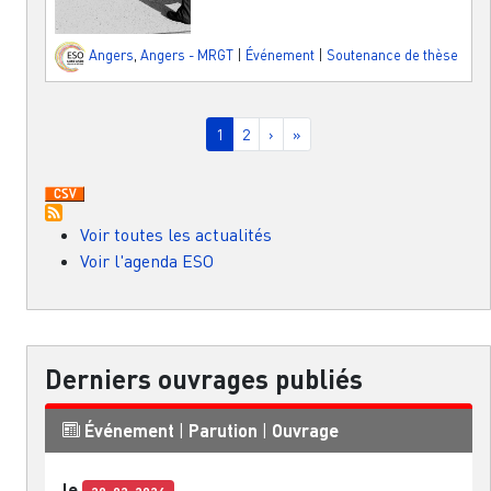
Angers
,
Angers - MRGT
|
Événement
|
Soutenance de thèse
Pagination
Page courante
Page
Page suivante
Dernière page
1
2
›
»
Voir toutes les actualités
Voir l'agenda ESO
Derniers ouvrages publiés
Événement
|
Parution
|
Ouvrage
le
20-02-2026