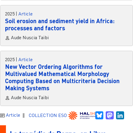
2025
|
Article
Soil erosion and sediment yield in Africa:
processes and factors
Aude Nuscia Taïbi
2025
|
Article
New Vector Ordering Algorithms for
Multivalued Mathematical Morphology
Computing Based on Multicriteria Decision
Making Systems
Aude Nuscia Taïbi
Bluesky
Mastodo
Link
Article
COLLECTION ESO