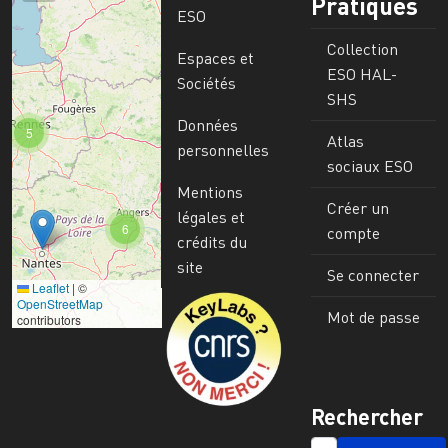
Pratiques
ESO
Collection
Espaces et
ESO HAL-
Sociétés
SHS
Données
5
Atlas
personnelles
sociaux ESO
Mentions
Créer un
légales et
6
compte
crédits du
site
Se connecter
Leaflet
|
©
Image
OpenStreetMap
Mot de passe
contributors
Rechercher
SEARCH