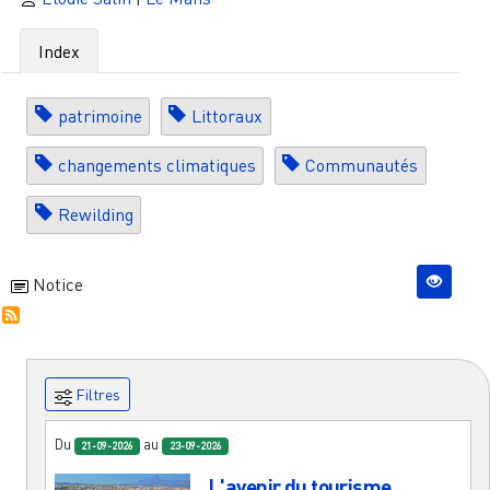
Index
patrimoine
Littoraux
changements climatiques
Communautés
Rewilding
Notice
Filtres
Du
au
21-09-2026
23-09-2026
L'avenir du tourisme