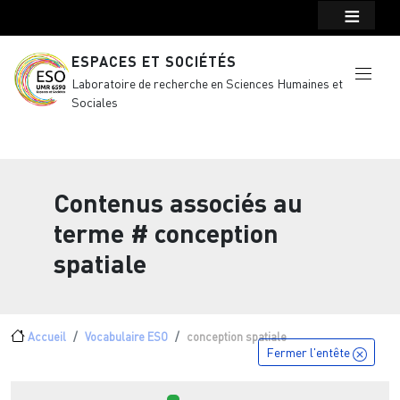
Menu top Header
Aller au contenu principal
ESPACES ET SOCIÉTÉS
Laboratoire de recherche en Sciences Humaines et
Sociales
Contenus associés au
terme
# conception
spatiale
Fil d'Ariane
Accueil
Vocabulaire ESO
conception spatiale
Fermer l'entête