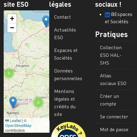
site ESO
légales
sociaux !
@Espaces
Contact
+
et Sociétés
−
Actualités
Pratiques
ESO
Collection
Espaces et
ESO HAL-
Sociétés
SHS
Données
5
Atlas
personnelles
sociaux ESO
Mentions
Créer un
légales et
6
compte
crédits du
site
Se connecter
Leaflet
|
©
Image
OpenStreetMap
Mot de passe
contributors