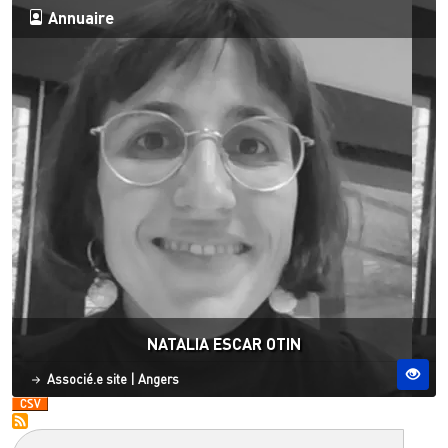
Annuaire
NATALIA ESCAR OTIN
Statut
Site ESO
Associé.e site
|
Angers