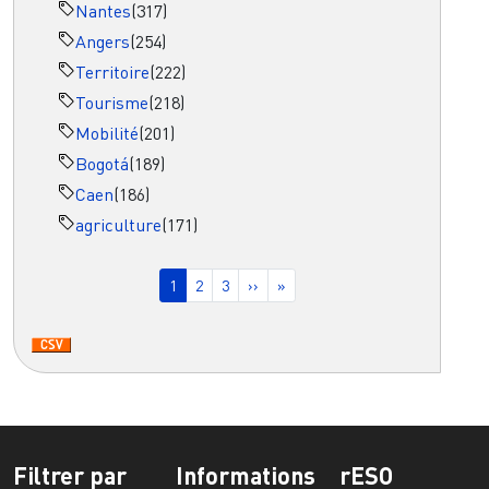
Nantes
(317)
Angers
(254)
Territoire
(222)
Tourisme
(218)
Mobilité
(201)
Bogotá
(189)
Caen
(186)
agriculture
(171)
Pagination
Page courante
Page
Page
Page suivante
Dernière page
1
2
3
››
»
Filtrer par
Informations
rESO