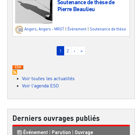
Soutenance de thèse de
Pierre Beaulieu
Angers
,
Angers - MRGT
|
Événement
|
Soutenance de thèse
Pagination
Page courante
Page
Page suivante
Dernière page
1
2
›
»
Voir toutes les actualités
Voir l'agenda ESO
Derniers ouvrages publiés
Événement
|
Parution
|
Ouvrage