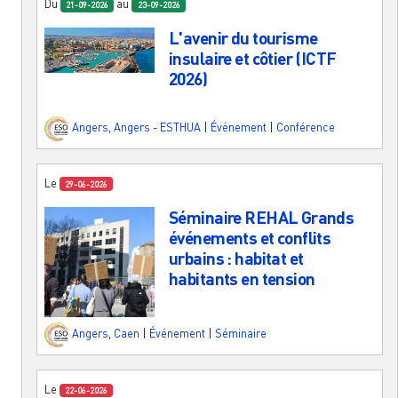
Du
au
21-09-2026
23-09-2026
L'avenir du tourisme
insulaire et côtier (ICTF
2026)
Angers
,
Angers - ESTHUA
|
Événement
|
Conférence
Le
29-06-2026
Séminaire REHAL Grands
événements et conflits
urbains : habitat et
habitants en tension
Angers
,
Caen
|
Événement
|
Séminaire
Le
22-06-2026