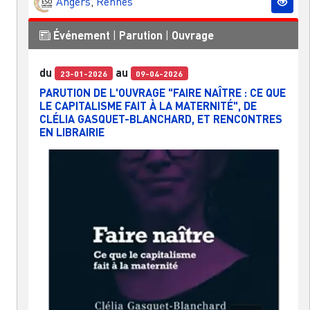
Angers
,
Rennes
Événement
|
Parution
|
Ouvrage
du
au
23-01-2026
09-04-2026
PARUTION DE L'OUVRAGE "FAIRE NAÎTRE : CE QUE
LE CAPITALISME FAIT À LA MATERNITÉ", DE
CLÉLIA GASQUET-BLANCHARD, ET RENCONTRES
EN LIBRAIRIE