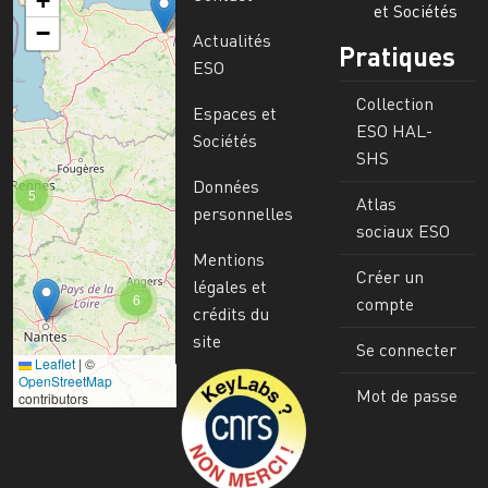
+
et Sociétés
−
Actualités
Pratiques
ESO
Collection
Espaces et
ESO HAL-
Sociétés
SHS
Données
5
Atlas
personnelles
sociaux ESO
Mentions
Créer un
légales et
6
compte
crédits du
site
Se connecter
Leaflet
|
©
Image
OpenStreetMap
Mot de passe
contributors