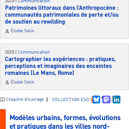
2025
|
Communication
Patrimoines littoraux dans l’Anthropocène :
communautés patrimoniales de perte et/ou
de soutien au rewilding
Élodie Salin
2025
|
Communication
Cartographier les expériences : pratiques,
perceptions et imaginaires des enceintes
romaines (Le Mans, Rome)
Élodie Salin
Bluesky
Mastodo
Link
Chapitre d'ouvrage
COLLECTION ESO
Modèles urbains, formes, évolutions
et pratiques dans les villes nord-