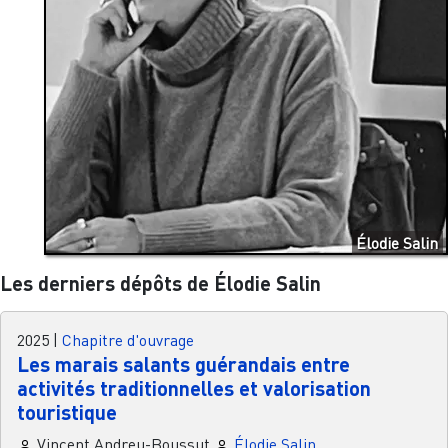
Élodie Salin
Les derniers dépôts de Élodie Salin
2025
|
Chapitre d'ouvrage
Les marais salants guérandais entre
activités traditionnelles et valorisation
touristique
Vincent Andreu-Boussut
Élodie Salin