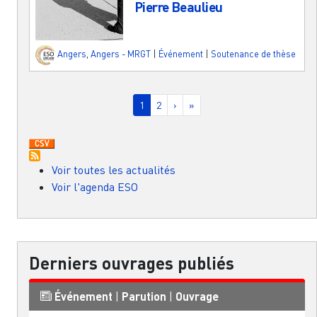
Pierre Beaulieu
Angers
,
Angers - MRGT
|
Événement
|
Soutenance de thèse
Pagination
Page courante
Page
Page suivante
Dernière page
1
2
›
»
Voir toutes les actualités
Voir l'agenda ESO
Derniers ouvrages publiés
Événement
|
Parution
|
Ouvrage