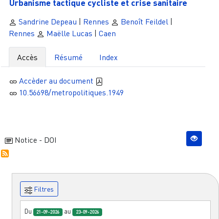
Urbanisme tactique cycliste et crise sanitaire
Sandrine Depeau
|
Rennes
Benoît Feildel
|
Rennes
Maëlle Lucas
|
Caen
Accès
Résumé
Index
Accèder au document
10.56698/metropolitiques.1949
Notice - DOI
Filtres
Du
au
21-09-2026
23-09-2026