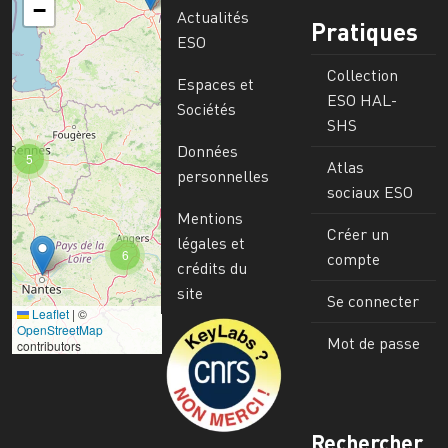
−
Actualités
Pratiques
ESO
Collection
Espaces et
ESO HAL-
Sociétés
SHS
Données
5
Atlas
personnelles
sociaux ESO
Mentions
Créer un
légales et
6
compte
crédits du
site
Se connecter
Leaflet
|
©
Image
OpenStreetMap
Mot de passe
contributors
Rechercher