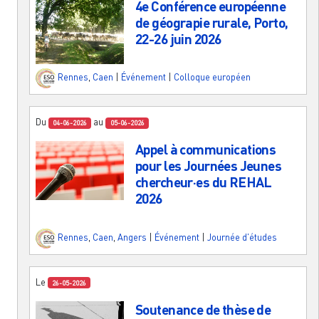
4e Conférence européenne
de géograpie rurale, Porto,
22-26 juin 2026
Rennes
,
Caen
|
Événement
|
Colloque européen
Du
au
04-06-2026
05-06-2026
Appel à communications
pour les Journées Jeunes
chercheur·es du REHAL
2026
Rennes
,
Caen
,
Angers
|
Événement
|
Journée d'études
Le
26-05-2026
Soutenance de thèse de