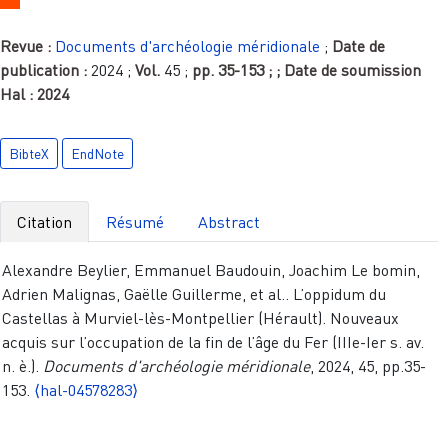
Revue :
Documents d'archéologie méridionale
;
Date de
publication :
2024
;
Vol.
45
;
pp.
35-153
;
; Date de soumission
Hal :
2024
BibteX
EndNote
Citation
Résumé
Abstract
Alexandre Beylier, Emmanuel Baudouin, Joachim Le bomin,
Adrien Malignas, Gaëlle Guillerme, et al.. L’oppidum du
Castellas à Murviel-lès-Montpellier (Hérault). Nouveaux
acquis sur l’occupation de la fin de l’âge du Fer (IIIe-Ier s. av.
n. è.).
Documents d'archéologie méridionale
, 2024, 45, pp.35-
153.
⟨hal-04578283⟩