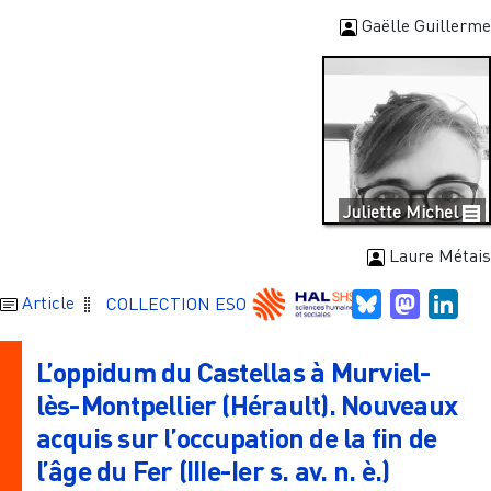
Gaëlle Guillerme
Juliette Michel
Laure Métais
Bluesky
Mastodo
Link
Article
COLLECTION ESO
L’oppidum du Castellas à Murviel-
lès-Montpellier (Hérault). Nouveaux
acquis sur l’occupation de la fin de
l’âge du Fer (IIIe-Ier s. av. n. è.)