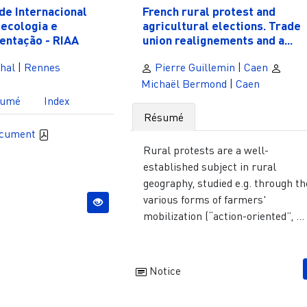
de Internacional
French rural protest and
ecologia e
agricultural elections. Trade
entação - RIAA
union realignements and a...
hal
|
Rennes
Pierre Guillemin
|
Caen
Michaël Bermond
|
Caen
sumé
Index
Résumé
ocument
Rural protests are a well-
established subject in rural
geography, studied e.g. through th
various forms of farmers'
mobilization (“action-oriented”, ...
Notice