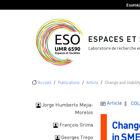
Menu top Header
Aller au contenu principal
EsoHA
ESPACES ET
Laboratoire de recherche e
Fil d'Ariane
Accueil
Publications
Article
Change and stabilit
Article
COL
Jorge Humberto Mejia-
Morelos
Change
François Grima
in SME
Georges Trepo