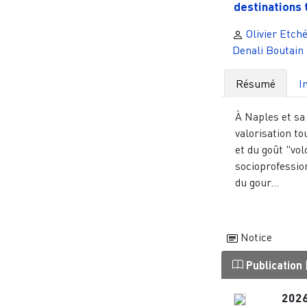
destinations t
Olivier Etché
Denali Boutain
Résumé
I
À Naples et sa 
valorisation to
et du goût "vol
socioprofessio
du gour...
Notice
Publication
202