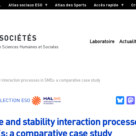
L
Atlas sociaux ESO
Atlas des Sports
Accès rapide
Cr
 SOCIÉTÉS
Laboratoire
Actuali
n Sciences Humaines et Sociales
y interaction processes in SMEs: a comparative case study
Blue
LECTION ESO
 and stability interaction process
s: a comparative case study