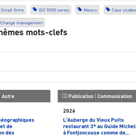
Small firms
ISO 9000 series
Mexico
Case studie
Change management
mêmes mots-clefs
|
Autre
Publication
|
Communication
2026
géographiques
L'Auberge du Vieux Puits
et de
restaurant 3* au Guide Michel
on des
à Fontjoncouse comme de...