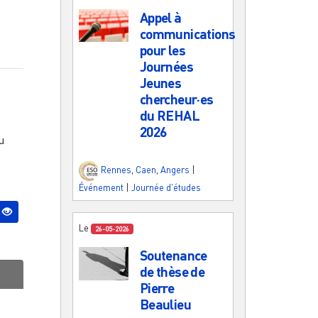
Appel à
communications
pour les
Journées
Jeunes
chercheur·es
du REHAL
2026
u
Rennes
,
Caen
,
Angers
|
Événement
|
Journée d'études
Le
26-05-2026
Soutenance
de thèse de
Pierre
Beaulieu