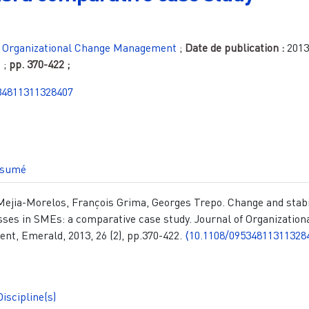
f Organizational Change Management
;
Date de publication :
2013
6
;
pp.
370-422
;
34811311328407
sumé
ejia-Morelos, François Grima, Georges Trepo. Change and stabi
sses in SMEs: a comparative case study. Journal of Organization
t, Emerald, 2013, 26 (2), pp.370-422.
⟨10.1108/09534811311328
Discipline(s)