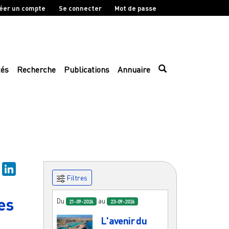
éer un compte
Se connecter
Mot de passe
tés
Recherche
Publications
Annuaire
sky
Mastodon
LinkedIn
Filtres
es
Du
au
21-09-2026
23-09-2026
L'avenir du