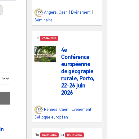
s
Angers
,
Caen
|
Événement
|
Séminaire
Le
22-06-2026
4e
Conférence
européenne
de géograpie
rurale, Porto,
22-26 juin
2026
Rennes
,
Caen
|
Événement
|
Colloque européen
in
Du
au
04-06-2026
05-06-2026