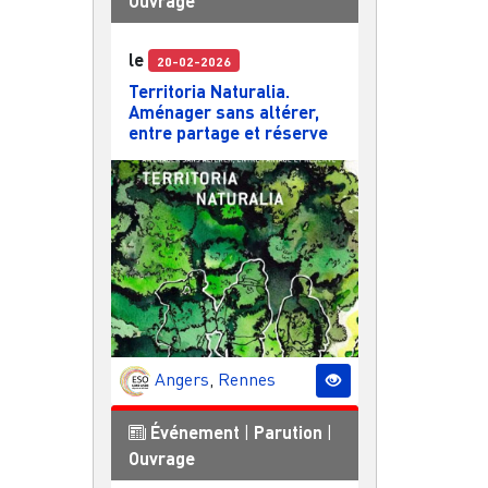
Ouvrage
le
20-02-2026
Territoria Naturalia.
Aménager sans altérer,
entre partage et réserve
Angers
,
Rennes
Événement
|
Parution
|
Ouvrage