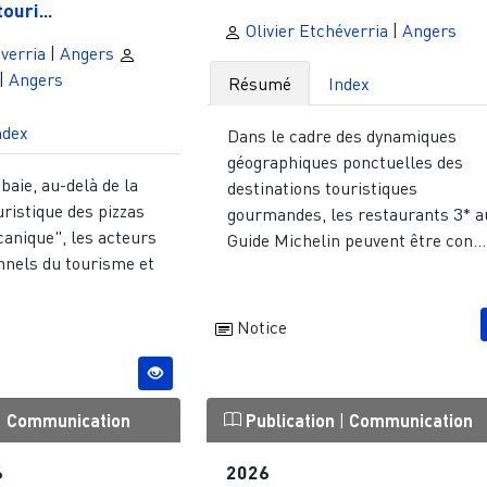
ouri...
Olivier Etchéverria
|
Angers
verria
|
Angers
|
Angers
Résumé
Index
ndex
Dans le cadre des dynamiques
géographiques ponctuelles des
baie, au-delà de la
destinations touristiques
uristique des pizzas
gourmandes, les restaurants 3* a
canique", les acteurs
Guide Michelin peuvent être con...
nnels du tourisme et
Notice
|
Communication
Publication
|
Communication
6
2026