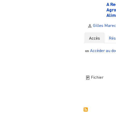
A Re
Agro
Alim
Gilles Marec
Accès
Ré
Accèder au d
Fichier