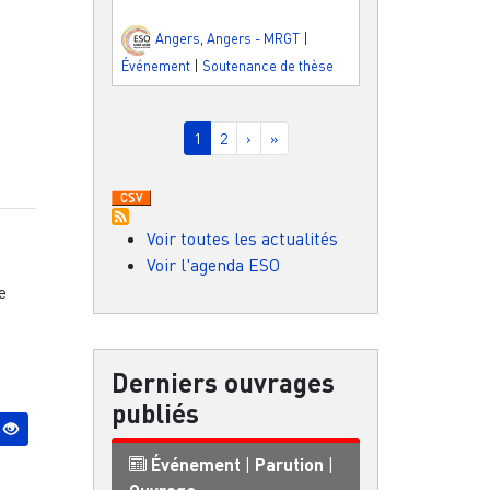
Angers
,
Angers - MRGT
|
Événement
|
Soutenance de thèse
Pagination
Page courante
Page
Page suivante
Dernière page
1
2
›
»
Voir toutes les actualités
Voir l'agenda ESO
e
Derniers ouvrages
publiés
Événement
|
Parution
|