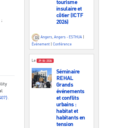
tourisme
insulaire et
côtier (ICTF
;
2026)
Angers
,
Angers - ESTHUA
|
Événement
|
Conférence
Le
29-06-2026
Séminaire
REHAL
lity
Grands
al
événements
et conflits
407⟩
.
urbains :
habitat et
habitants en
tension