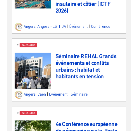
insulaire et côtier (ICTF
2026)
Angers
,
Angers - ESTHUA
|
Événement
|
Conférence
Le
29-06-2026
Séminaire REHAL Grands
événements et conflits
urbains : habitat et
habitants en tension
Angers
,
Caen
|
Événement
|
Séminaire
Le
22-06-2026
4e Conférence européenne
de géograpie rurale, Porto,