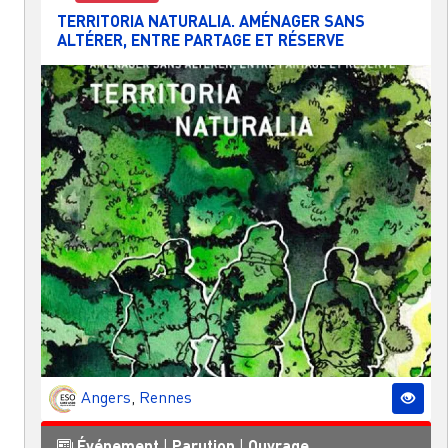
TERRITORIA NATURALIA. AMÉNAGER SANS
ALTÉRER, ENTRE PARTAGE ET RÉSERVE
Angers
,
Rennes
Événement
|
Parution
|
Ouvrage