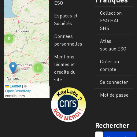
ESO
Collection
Espaces et
ESO HAL-
Sociétés
SHS
Données
5
Atlas
personnelles
sociaux ESO
Mentions
Créer un
légales et
6
compte
crédits du
site
Se connecter
Leaflet
|
©
Image
OpenStreetMap
Mot de passe
contributors
Rechercher
SEARCH