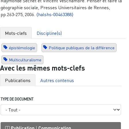
Raymonde Séchet et Vincent Veschambre. Penser et faire la
géographie sociale, Presses Universitaires de Rennes,
pp.263-275, 2006.
⟨halshs-00463388⟩
Mots-clefs
Discipline(s)
épistémologie
Politique publiques de la différence
Multiculturalisme
Avec les mêmes mots-clefs
Publications
Autres contenus
TYPE DE DOCUMENT
Publication
|
Communication