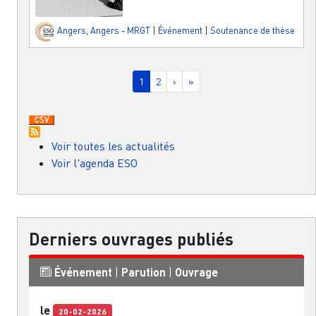
Angers
,
Angers - MRGT
|
Événement
|
Soutenance de thèse
Pagination
Page courante
Page
Page suivante
Dernière page
1
2
›
»
Voir toutes les actualités
Voir l'agenda ESO
Derniers ouvrages publiés
Événement
|
Parution
|
Ouvrage
le
20-02-2026