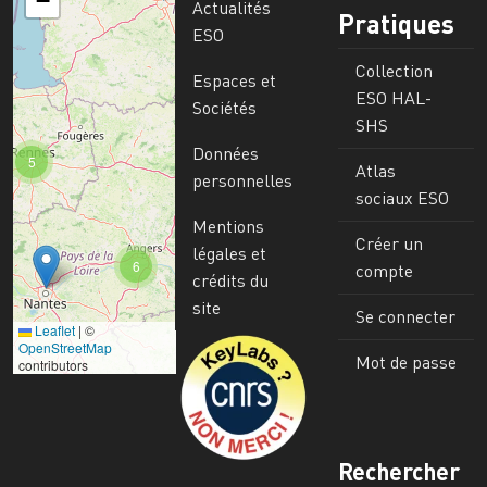
−
Actualités
Pratiques
ESO
Collection
Espaces et
ESO HAL-
Sociétés
SHS
Données
5
Atlas
personnelles
sociaux ESO
Mentions
Créer un
légales et
6
compte
crédits du
site
Se connecter
Leaflet
|
©
Image
OpenStreetMap
Mot de passe
contributors
Rechercher