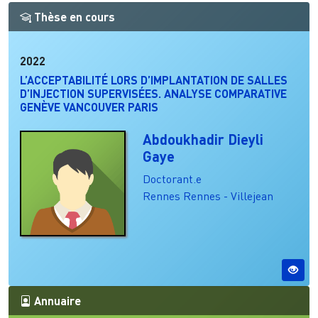
Thèse en cours
2022
L’ACCEPTABILITÉ LORS D’IMPLANTATION DE SALLES
D’INJECTION SUPERVISÉES. ANALYSE COMPARATIVE
GENÈVE VANCOUVER PARIS
Abdoukhadir Dieyli
Gaye
Doctorant.e
Rennes
Rennes - Villejean
Annuaire