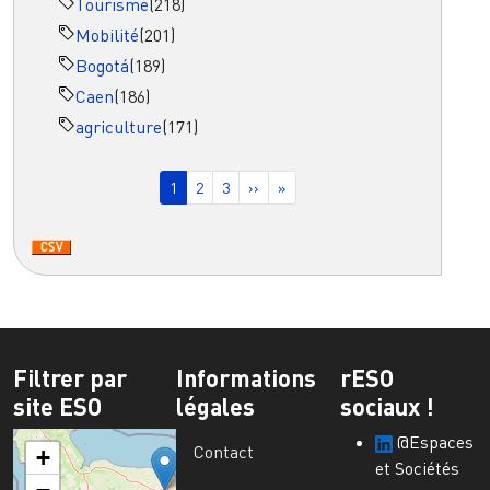
Tourisme
(218)
Mobilité
(201)
Bogotá
(189)
Caen
(186)
agriculture
(171)
Pagination
Page courante
Page
Page
Page suivante
Dernière page
1
2
3
››
»
Filtrer par
Informations
rESO
site ESO
légales
sociaux !
@Espaces
Contact
+
et Sociétés