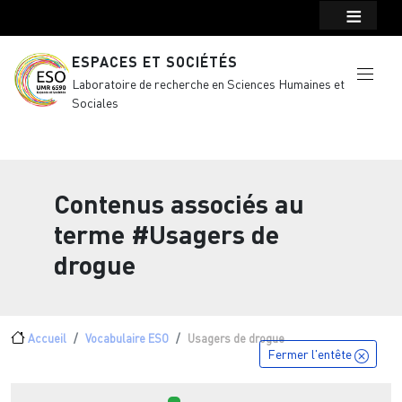
Menu top Header
Aller au contenu principal
ESPACES ET SOCIÉTÉS
Laboratoire de recherche en Sciences Humaines et
Sociales
Contenus associés au
terme
#Usagers de
drogue
Fil d'Ariane
Accueil
Vocabulaire ESO
Usagers de drogue
Fermer l'entête