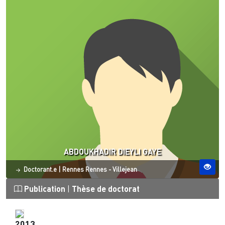
ABDOUKHADIR DIEYLI GAYE
Statut
Site ESO
Doctorant.e
|
Rennes
Rennes - Villejean
Publication
|
Thèse de doctorat
2013