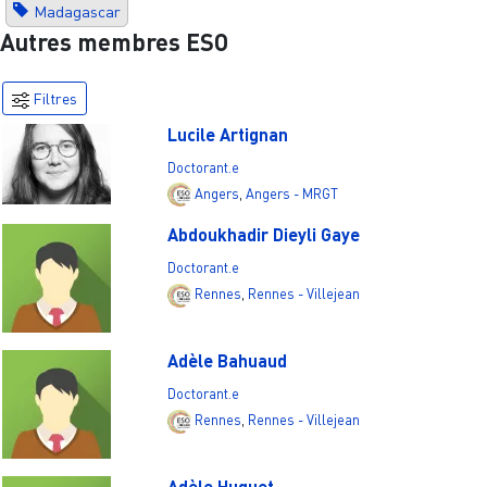
Madagascar
Autres membres ESO
Filtres
Lucile Artignan
Doctorant.e
Angers
,
Angers - MRGT
Abdoukhadir Dieyli Gaye
Doctorant.e
Rennes
,
Rennes - Villejean
Adèle Bahuaud
Doctorant.e
Rennes
,
Rennes - Villejean
Adèle Huguet