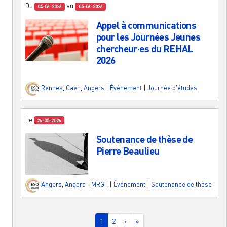
Du
au
04-06-2026
05-06-2026
Appel à communications
pour les Journées Jeunes
chercheur·es du REHAL
2026
Rennes
,
Caen
,
Angers
|
Événement
|
Journée d'études
Le
26-05-2026
Soutenance de thèse de
Pierre Beaulieu
Angers
,
Angers - MRGT
|
Événement
|
Soutenance de thèse
Pagination
Page courante
Page
Page suivante
Dernière page
1
2
›
»