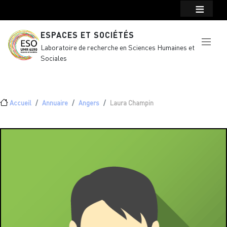
Menu top Header
Aller au contenu principal
ESPACES ET SOCIÉTÉS
Laboratoire de recherche en Sciences Humaines et
Sociales
Fil d'Ariane
Accueil
Annuaire
Angers
Laura Champin