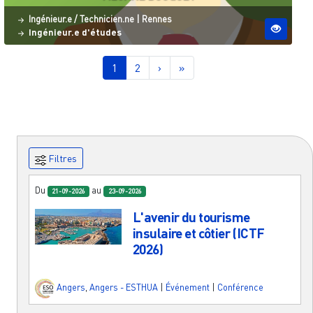
Statut
Site ESO
Ingénieur.e / Technicien.ne
|
Rennes
Ingénieur.e d'études
Pagination
Page courante
Page
Page suivante
Dernière page
1
2
›
»
Filtres
Du
au
21-09-2026
23-09-2026
L'avenir du tourisme
insulaire et côtier (ICTF
2026)
Angers
,
Angers - ESTHUA
|
Événement
|
Conférence