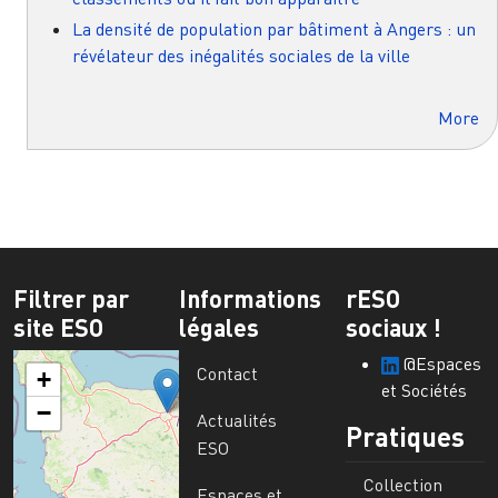
La densité de population par bâtiment à Angers : un
révélateur des inégalités sociales de la ville
More
Filtrer par
Informations
rESO
site ESO
légales
sociaux !
@Espaces
Contact
+
et Sociétés
−
Actualités
Pratiques
ESO
Collection
Espaces et