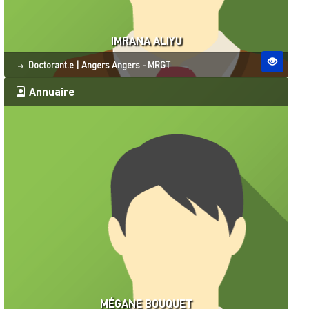
IMRANA ALIYU
Statut
Site ESO
Doctorant.e
|
Angers
Angers - MRGT
Annuaire
MÉGANE BOUQUET