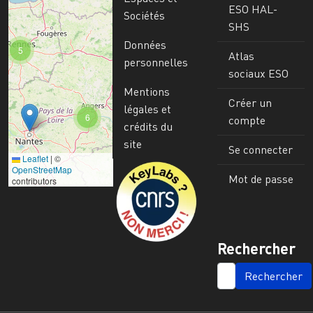
ESO HAL-
Sociétés
SHS
Données
5
Atlas
personnelles
sociaux ESO
Mentions
Créer un
légales et
6
compte
crédits du
site
Se connecter
Leaflet
|
©
Image
OpenStreetMap
Mot de passe
contributors
Rechercher
SEARCH