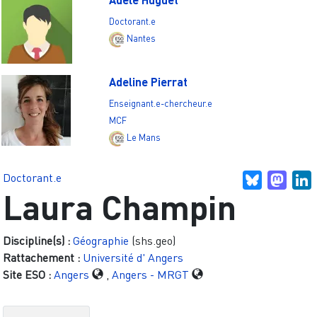
Doctorant.e
Nantes
Adeline Pierrat
Enseignant.e-chercheur.e
MCF
Le Mans
Doctorant.e
Bluesky
Mast
L
Laura Champin
Discipline(s) :
Géographie
(shs.geo)
Rattachement :
Université d' Angers
Site ESO :
Angers
,
Angers - MRGT