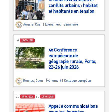
conflits urbains : habitat
et habitants en tension
Angers
,
Caen
|
Événement
|
Séminaire
Le
22-06-2026
4e Conférence
européenne de
géograpie rurale, Porto,
22-26 juin 2026
Rennes
,
Caen
|
Événement
|
Colloque européen
Du
au
04-06-2026
05-06-2026
Appel à communications
pour les Journées