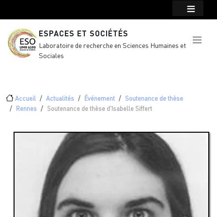
Menu top Header
Aller au contenu principal
ESPACES ET SOCIÉTÉS
Laboratoire de recherche en Sciences Humaines et
Sociales
Fil d'Ariane
Accueil
Actualités
Événement
Soutenance de thèse
Rennes
Soutenance de thèse d'Isabelle Siffert