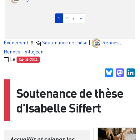
Pagination
Page courante
Page
Page suivante
Dernière page
1
2
›
»
Événement
Soutenance de thèse
|
Rennes
,
Rennes - Villejean
Le
04-04-2024
Bluesky
Masto
Li
Soutenance de thèse
d'Isabelle Siffert
Accueillir et soigner les