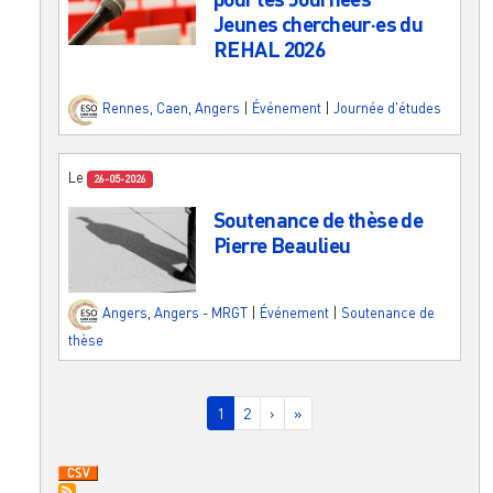
Jeunes chercheur·es du
REHAL 2026
Rennes
,
Caen
,
Angers
|
Événement
|
Journée d'études
Le
26-05-2026
Soutenance de thèse de
Pierre Beaulieu
Angers
,
Angers - MRGT
|
Événement
|
Soutenance de
thèse
Pagination
Page courante
Page
Page suivante
Dernière page
1
2
›
»