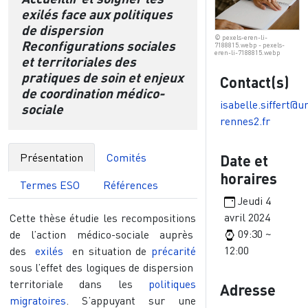
exilés face aux politiques
de dispersion
© pexels-eren-li-
Reconfigurations sociales
7188815.webp - pexels-
eren-li-7188815.webp
et territoriales des
pratiques de soin et enjeux
Contact(s)
de coordination médico-
isabelle.siffert@un
sociale
rennes2.fr
Présentation
Comités
Date et
horaires
Termes ESO
Références
Jeudi 4
avril 2024
Cette thèse étudie les recompositions
09:30 ~
de l’action médico-sociale auprès
12:00
des
exilés
en situation de
précarité
sous l’effet des logiques de dispersion
territoriale dans les
politiques
Adresse
migratoires
. S’appuyant sur une