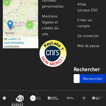
Données
5
Atlas
personnelles
sociaux ESO
Mentions
Créer un
légales et
6
compte
crédits du
site
Se connecter
Leaflet
|
©
Image
OpenStreetMap
Mot de passe
contributors
Rechercher
SEARCH