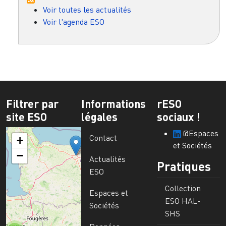
Voir toutes les actualités
Voir l'agenda ESO
Filtrer par
Informations
rESO
site ESO
légales
sociaux !
@Espaces
Contact
+
et Sociétés
−
Actualités
Pratiques
ESO
Collection
Espaces et
ESO HAL-
Sociétés
SHS