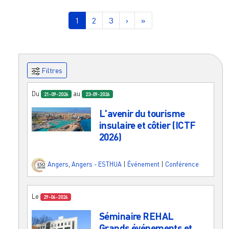
Pagination
Page courante
Page
Page
Page suivante
Dernière page
1
2
3
›
»
Filtres
Du
au
21-09-2026
23-09-2026
L'avenir du tourisme
insulaire et côtier (ICTF
2026)
Angers
,
Angers - ESTHUA
|
Événement
|
Conférence
Le
29-06-2026
Séminaire REHAL
Grands événements et