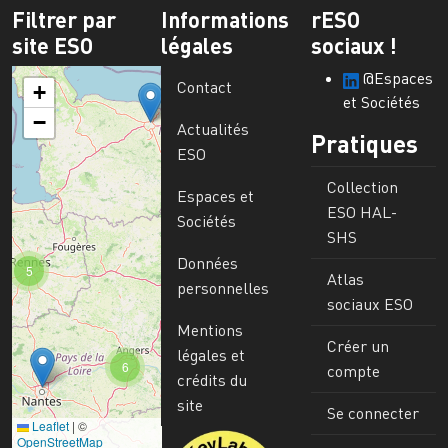
Filtrer par
Informations
rESO
site ESO
légales
sociaux !
@Espaces
Contact
+
et Sociétés
−
Actualités
Pratiques
ESO
Collection
Espaces et
ESO HAL-
Sociétés
SHS
Données
5
Atlas
personnelles
sociaux ESO
Mentions
Créer un
légales et
6
compte
crédits du
site
Se connecter
Leaflet
|
©
Image
OpenStreetMap