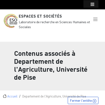
Menu top Header
Aller au contenu principal
ESPACES ET SOCIÉTÉS
Laboratoire de recherche en Sciences Humaines et
Sociales
Contenus associés à
Departement de
l'Agriculture, Université
de Pise
Fil d'Ariane
Accueil
Departement de l'Agriculture, Université de Pise
Fermer l'entête