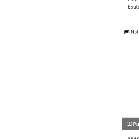
boule
Not
Pu
201