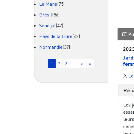
Le Mans
(75)
Brésil
(56)
Sénégal
(47)
Pu
Pays de la Loire
(42)
Normandie
(37)
202
Pagination
Jard
fem
Page courante
Page
Page
Page suivante
Dernière page
1
2
3
…
››
»
Lé
Rés
Les j
esse
leurs
deme
homo