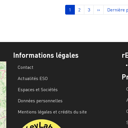
nation
Page courante
Page
Page
Page suivante
Dernière 
1
2
3
››
Dernière 
Informations légales
r
Contact
P
Actualités ESO
Espaces et Sociétés
Données personnelles
Mentions légales et crédits du site
Image