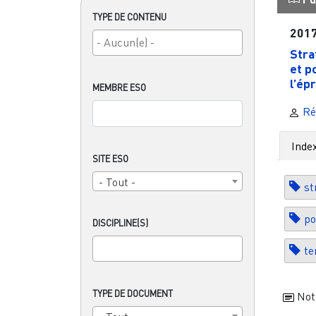
TYPE DE CONTENU
201
Stra
et p
l’ép
MEMBRE ESO
Ré
Inde
SITE ESO
- Tout -
st
po
DISCIPLINE(S)
te
TYPE DE DOCUMENT
Not