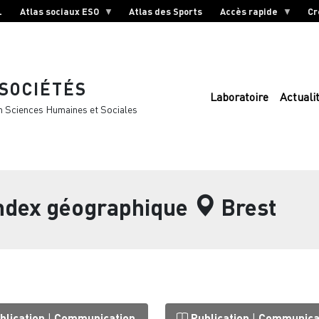
L
Atlas sociaux ESO
Atlas des Sports
Accès rapide
Cr
 SOCIÉTÉS
Laboratoire
Actuali
n Sciences Humaines et Sociales
index géographique
Brest
blication
|
Communication
Publication
|
Communica