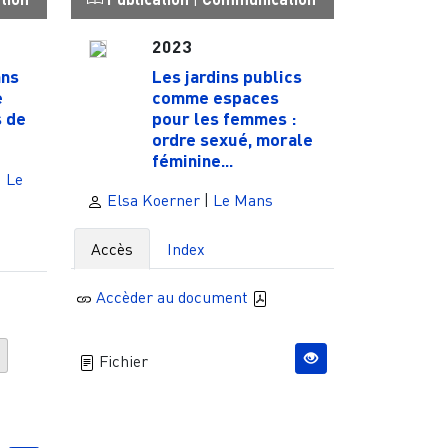
2023
ans
Les jardins publics
e
comme espaces
s de
pour les femmes :
ordre sexué, morale
féminine...
|
Le
Elsa Koerner
|
Le Mans
Accès
Index
Accèder au document
e
Fichier