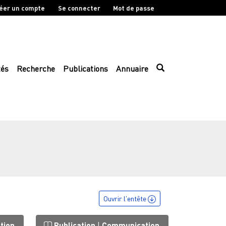
éer un compte
Se connecter
Mot de passe
tés
Recherche
Publications
Annuaire
Ouvrir l'entête
tion
Publication
|
Communication