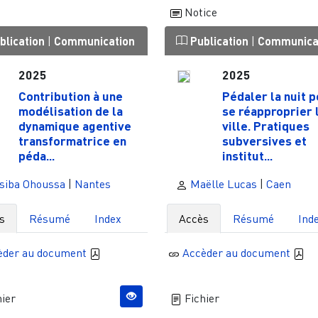
Notice
blication
|
Communication
Publication
|
Communica
2025
2025
Contribution à une
Pédaler la nuit 
modélisation de la
se réapproprier 
dynamique agentive
ville. Pratiques
transformatrice en
subversives et
péda...
institut...
siba Ohoussa
|
Nantes
Maëlle Lucas
|
Caen
s
Résumé
Index
Accès
Résumé
Ind
èder au document
Accèder au document
ier
Fichier