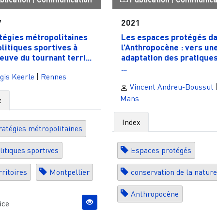
7
2021
tégies métropolitaines
Les espaces protégés d
olitiques sportives à
l’Anthropocène : vers un
reuve du tournant terri...
adaptation des pratique
...
gis Keerle
|
Rennes
Vincent Andreu-Boussut
Mans
x
Index
ratégies métropolitaines
litiques sportives
Espaces protégés
rritoires
Montpellier
conservation de la natur
Anthropocène
ice