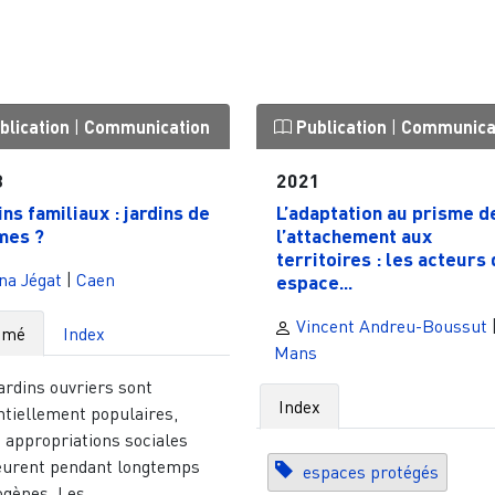
blication
|
Communication
Publication
|
Communica
3
2021
ins familiaux : jardins de
L’adaptation au prisme d
mes ?
l’attachement aux
territoires : les acteurs
na Jégat
|
Caen
espace...
Vincent Andreu-Boussut
umé
Index
Mans
ardins ouvriers sont
Index
ntiellement populaires,
 appropriations sociales
urent pendant longtemps
espaces protégés
gènes. Les