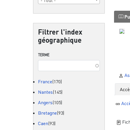
- Tout -
Pu
Filtrer l'index
géographique
TERME
As
France
(170)
Accè
Nantes
(145)
Angers
(105)
Acc
Bretagne
(93)
Fich
Caen
(93)