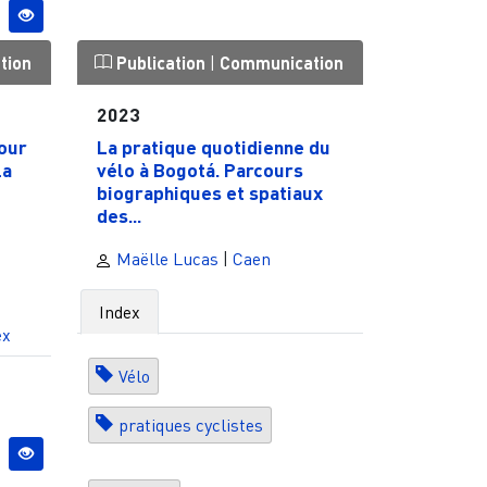
tion
Publication
|
Communication
2023
pour
La pratique quotidienne du
la
vélo à Bogotá. Parcours
biographiques et spatiaux
des...
Maëlle Lucas
|
Caen
Index
ex
Vélo
pratiques cyclistes