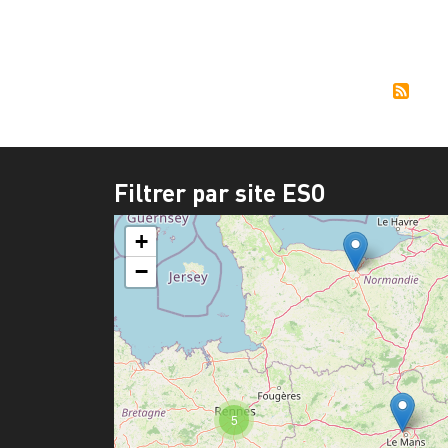
Pagi
Filtrer par site ESO
+
−
5