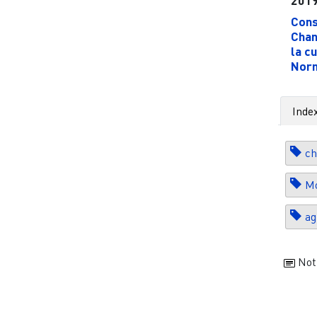
Cons
Chan
la c
Norm
Inde
ch
Mo
ag
Not