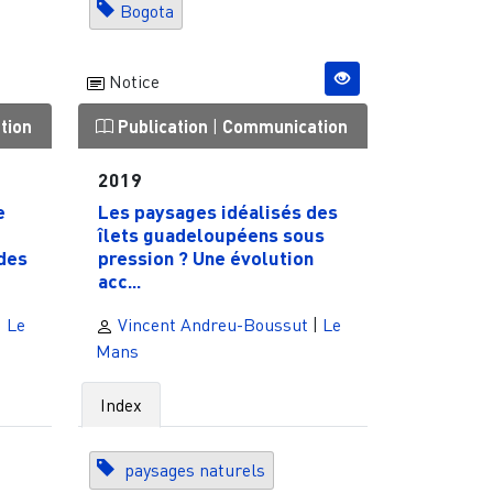
Bogota
Notice
tion
Publication
|
Communication
2019
e
Les paysages idéalisés des
îlets guadeloupéens sous
 des
pression ? Une évolution
acc...
|
Le
Vincent Andreu-Boussut
|
Le
Mans
Index
paysages naturels