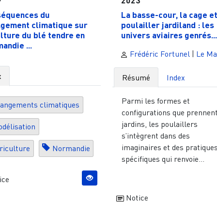
équences du
La basse-cour, la cage et
gement climatique sur
poulailler jardiland : les
ulture du blé tendre en
univers aviaires genrés...
andie ...
Frédéric Fortunel
|
Le Ma
x
Résumé
Index
Parmi les formes et
angements climatiques
configurations que prennent
jardins, les poulaillers
délisation
s’intègrent dans des
imaginaires et des pratique
riculture
Normandie
spécifiques qui renvoie...
ice
Notice