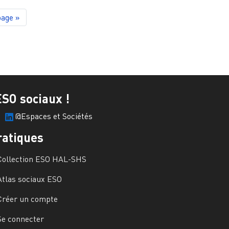
page
page »
ESO sociaux !
@Espaces et Sociétés
ratiques
Collection ESO HAL-SHS
Atlas sociaux ESO
Créer un compte
Se connecter