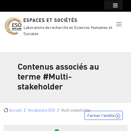
Menu top Header
Aller au contenu principal
ESPACES ET SOCIÉTÉS
Laboratoire de recherche en Sciences Humaines et
Sociales
Contenus associés au
terme
#Multi-
stakeholder
Fil d'Ariane
Accueil
Vocabulaire ESO
Multi-stakeholder
Fermer l'entête