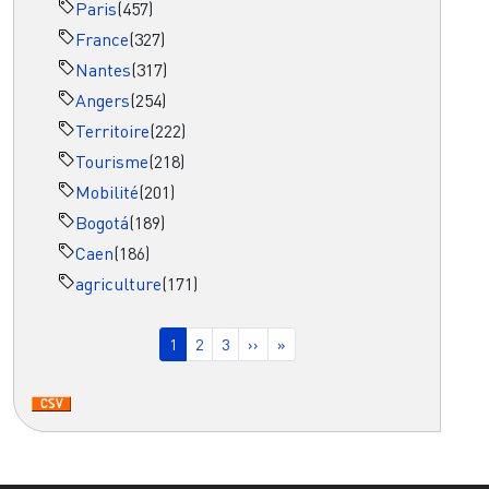
Paris
(457)
France
(327)
Nantes
(317)
Angers
(254)
Territoire
(222)
Tourisme
(218)
Mobilité
(201)
Bogotá
(189)
Caen
(186)
agriculture
(171)
Pagination
Page courante
Page
Page
Page suivante
Dernière page
1
2
3
››
»