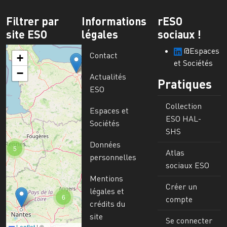
Filtrer par
Informations
rESO
site ESO
légales
sociaux !
@Espaces
Contact
+
et Sociétés
−
Actualités
Pratiques
ESO
Collection
Espaces et
ESO HAL-
Sociétés
SHS
Données
5
Atlas
personnelles
sociaux ESO
Mentions
Créer un
légales et
6
compte
crédits du
site
Se connecter
Leaflet
|
©