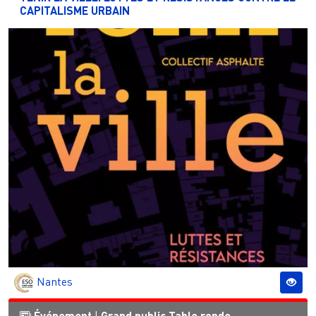
CAPITALISME URBAIN
Nantes
Événement
Grand public
Table ronde