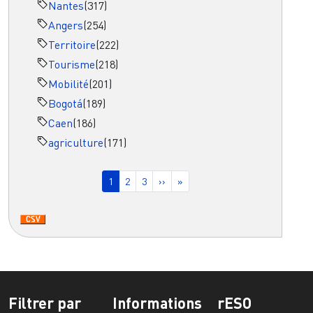
Nantes
(317)
Angers
(254)
Territoire
(222)
Tourisme
(218)
Mobilité
(201)
Bogotá
(189)
Caen
(186)
agriculture
(171)
Pagination
Page courante
Page
Page
Page suivante
Dernière page
1
2
3
››
»
Filtrer par
Informations
rESO