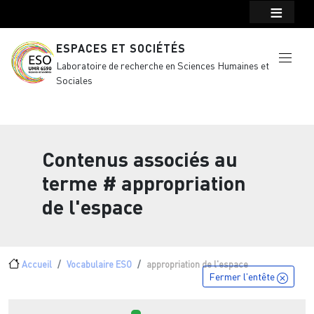
Menu top Header
Aller au contenu principal
ESPACES ET SOCIÉTÉS
Laboratoire de recherche en Sciences Humaines et
Sociales
Contenus associés au
terme
# appropriation
de l'espace
Fil d'Ariane
Accueil
Vocabulaire ESO
appropriation de l'espace
Fermer l'entête