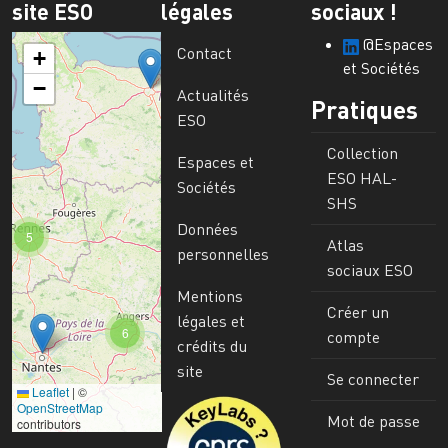
site ESO
légales
sociaux !
@Espaces
Contact
+
et Sociétés
−
Actualités
Pratiques
ESO
Collection
Espaces et
ESO HAL-
Sociétés
SHS
Données
5
Atlas
personnelles
sociaux ESO
Mentions
Créer un
légales et
6
compte
crédits du
site
Se connecter
Leaflet
|
©
Image
OpenStreetMap
Mot de passe
contributors