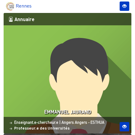
Rennes
Annuaire
EMMANUEL JAURAND
Statut
Site ESO
Enseignant.e-chercheur.e
|
Angers
Angers - ESTHUA
Professeur.e des Universités