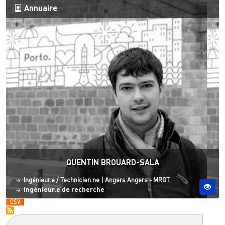
Annuaire
QUENTIN BROUARD-SALA
Statut
Site ESO
Ingénieur.e / Technicien.ne
|
Angers
Angers - MRGT
Ingénieur.e de recherche