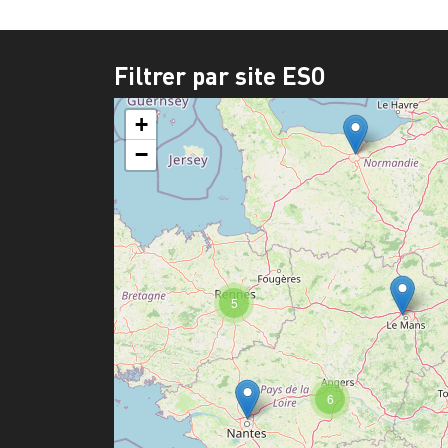
Filtrer par site ESO
+
−
5
6