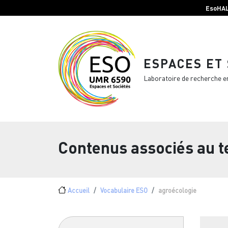
Menu top Header
Aller au contenu principal
EsoHA
ESPACES ET
Laboratoire de recherche e
Contenus associés au 
Fil d'Ariane
Accueil
Vocabulaire ESO
agroécologie