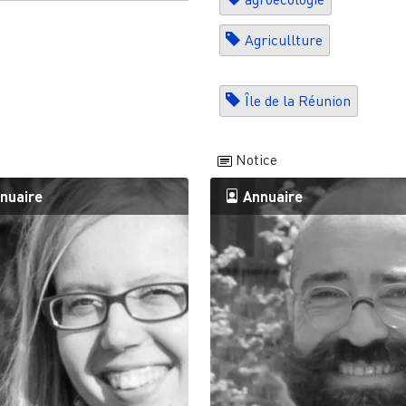
Agricullture
Île de la Réunion
Notice
nuaire
Annuaire