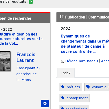
e de résultats :
6
Publication
|
Communica
ojet de recherche
2024
-
2022
ulture et gestion des
Dynamiques de
ources naturelles sur la
changements dans le mét
de la Col...
de planteur de canne à
sucre confronté ...
François
Laurent
Hélène Jarousseau
|
Ang
Enseignant.e-
Index
chercheur.e
Le Mans
métiers
dynamiqu
changement
agroécologie