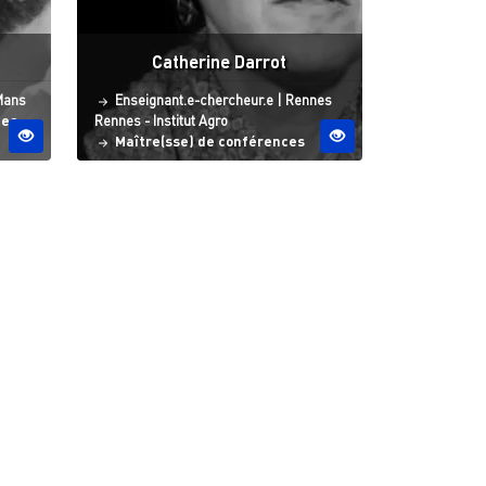
Catherine Darrot
 ESO
Statut
Site ESO
Mans
Enseignant.e-chercheur.e
|
Rennes
des
Rennes - Institut Agro
Maître(sse) de conférences