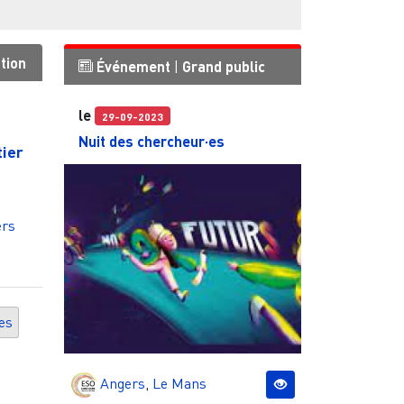
tion
Événement
|
Grand public
le
29-09-2023
Nuit des chercheur·es
ier
ers
es
Angers
,
Le Mans