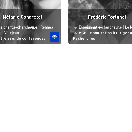
Mélanie Congretel
Frédéric Fortunel
tut
Site ESO
Statut
Site
eignant.e-chercheur.e
|
Rennes
Enseignant.e-chercheur.e
|
Le 
 - Villejean
MCF - Habilitation à Diriger 
ître(sse) de conférences
Recherches