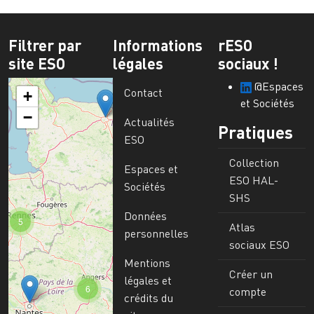
Filtrer par
Informations
rESO
site ESO
légales
sociaux !
@Espaces
Contact
+
et Sociétés
−
Actualités
Pratiques
ESO
Collection
Espaces et
ESO HAL-
Sociétés
SHS
Données
5
Atlas
personnelles
sociaux ESO
Mentions
Créer un
légales et
6
compte
crédits du