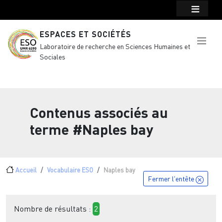
Menu top Header
Aller au contenu principal
ESPACES ET SOCIÉTÉS
Laboratoire de recherche en Sciences Humaines et
Sociales
Contenus associés au
terme
#Naples bay
Fil d'Ariane
Accueil
Vocabulaire ESO
Naples bay
Fermer l'entête
Nombre de résultats :
2