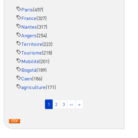
Paris
(457)
France
(327)
Nantes
(317)
Angers
(254)
Territoire
(222)
Tourisme
(218)
Mobilité
(201)
Bogotá
(189)
Caen
(186)
agriculture
(171)
Pagination
Page courante
Page
Page
Page suivante
Dernière page
1
2
3
››
»