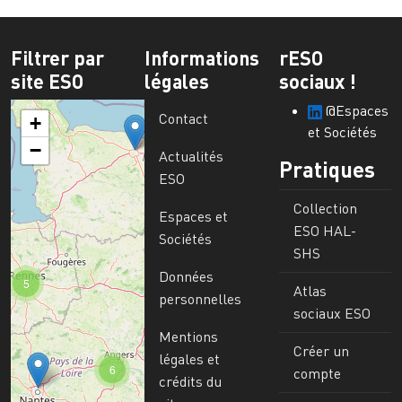
Filtrer par
Informations
rESO
site ESO
légales
sociaux !
@Espaces
Contact
+
et Sociétés
−
Actualités
Pratiques
ESO
Collection
Espaces et
ESO HAL-
Sociétés
SHS
Données
5
Atlas
personnelles
sociaux ESO
Mentions
Créer un
légales et
6
compte
crédits du