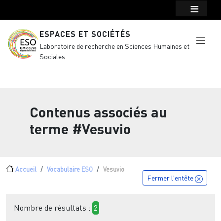
Menu top Header
Aller au contenu principal
ESPACES ET SOCIÉTÉS
Laboratoire de recherche en Sciences Humaines et
Sociales
Contenus associés au
terme
#Vesuvio
Fil d'Ariane
Accueil
Vocabulaire ESO
Vesuvio
Fermer l'entête
Nombre de résultats :
2