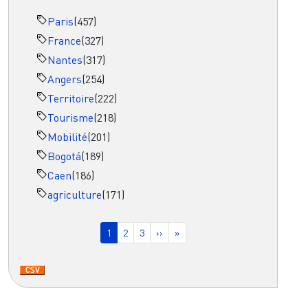
Paris
(457)
France
(327)
Nantes
(317)
Angers
(254)
Territoire
(222)
Tourisme
(218)
Mobilité
(201)
Bogotá
(189)
Caen
(186)
agriculture
(171)
Pagination
Page courante
Page
Page
Page suivante
Dernière page
1
2
3
››
»