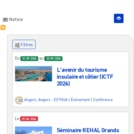
Notice
Filtres
Du
au
21-09-2026
23-09-2026
L'avenir du tourisme
insulaire et côtier (ICTF
2026)
Angers
,
Angers - ESTHUA
|
Événement
|
Conférence
Le
29-06-2026
Séminaire REHAL Grands