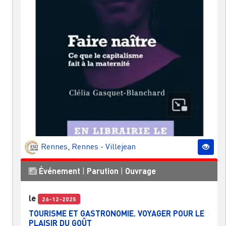
Rennes
,
Rennes - Villejean
Événement
|
Parution
|
Ouvrage
le
26-12-2025
TOURISME ET GASTRONOMIE. VOYAGER POUR LE
PLAISIR DU GOÛT