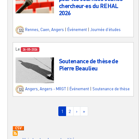
chercheur·es du REHAL
2026
Rennes
,
Caen
,
Angers
|
Événement
|
Journée d'études
Le
26-05-2026
Soutenance de thèse de
Pierre Beaulieu
Angers
,
Angers - MRGT
|
Événement
|
Soutenance de thèse
Pagination
Page courante
Page
Page suivante
Dernière page
1
2
›
»