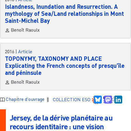
Islandness, Inundation and Resurrection. A
mythology of Sea/Land relationships in Mont
Saint-Michel Bay
Benoît Raoulx
2016
|
Article
TOPONYMY, TAXONOMY AND PLACE
Explicating the French concepts of presqu'île
and péninsule
Benoît Raoulx
Bluesky
Mastodo
Link
Chapitre d'ouvrage
COLLECTION ESO
Jersey, de la dérive planétaire au
recours identitaire : une vision