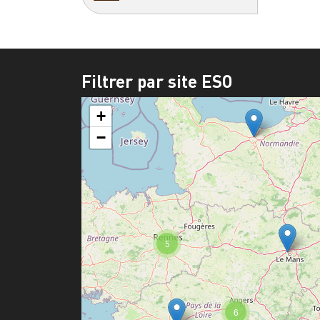
Filtrer par site ESO
+
−
5
6