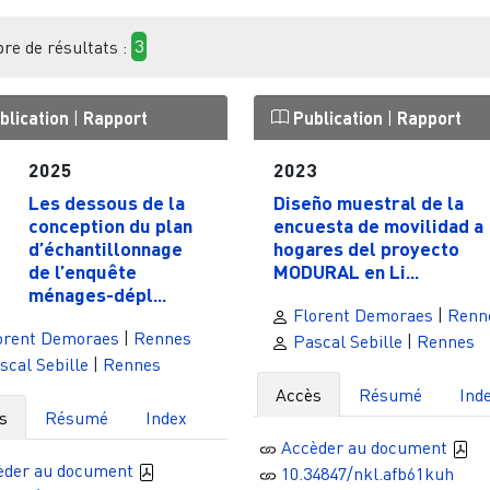
e de résultats :
3
blication
|
Rapport
Publication
|
Rapport
2025
2023
Les dessous de la
Diseño muestral de la
conception du plan
encuesta de movilidad a
d’échantillonnage
hogares del proyecto
de l’enquête
MODURAL en Li...
ménages-dépl...
Florent Demoraes
|
Renn
orent Demoraes
|
Rennes
Pascal Sebille
|
Rennes
cal Sebille
|
Rennes
Accès
Résumé
Ind
s
Résumé
Index
Accèder au document
èder au document
10.34847/nkl.afb61kuh