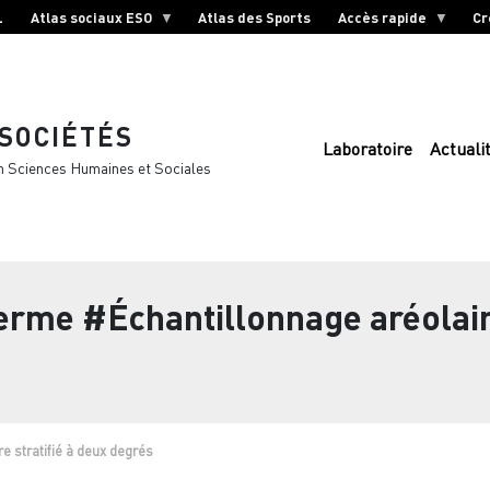
L
Atlas sociaux ESO
Atlas des Sports
Accès rapide
Cr
 SOCIÉTÉS
Laboratoire
Actuali
n Sciences Humaines et Sociales
terme
#Échantillonnage aréolaire
e stratifié à deux degrés