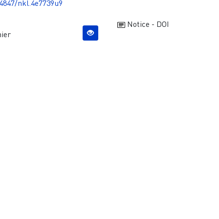
4847/nkl.4e7739u9
Notice - DOI
ier