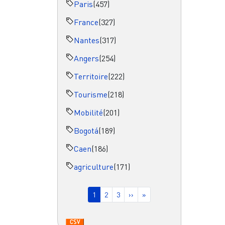
Paris
(457)
France
(327)
Nantes
(317)
Angers
(254)
Territoire
(222)
Tourisme
(218)
Mobilité
(201)
Bogotá
(189)
Caen
(186)
agriculture
(171)
Pagination
Page courante
Page
Page
Page suivante
Dernière page
1
2
3
››
»