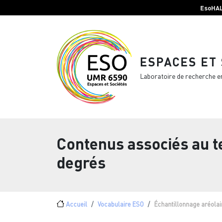
Menu top Header
Aller au contenu principal
EsoHA
ESPACES ET
Laboratoire de recherche e
Contenus associés au 
degrés
Fil d'Ariane
Accueil
Vocabulaire ESO
Échantillonnage aréolair