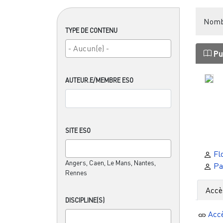
Nombr
TYPE DE CONTENU
Pu
AUTEUR.E/MEMBRE ESO
SITE ESO
Fl
Angers, Caen, Le Mans, Nantes,
Pas
Rennes
Accè
DISCIPLINE(S)
Acc