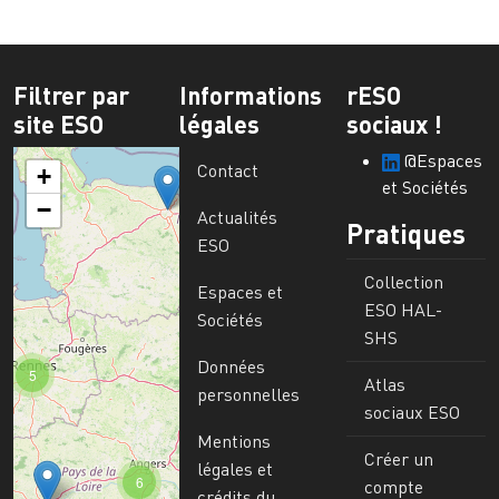
Filtrer par
Informations
rESO
site ESO
légales
sociaux !
@Espaces
Contact
+
et Sociétés
−
Actualités
Pratiques
ESO
Collection
Espaces et
ESO HAL-
Sociétés
SHS
Données
5
Atlas
personnelles
sociaux ESO
Mentions
Créer un
légales et
6
compte
crédits du