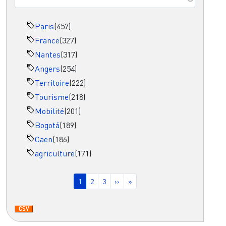
Paris
(457)
France
(327)
Nantes
(317)
Angers
(254)
Territoire
(222)
Tourisme
(218)
Mobilité
(201)
Bogotá
(189)
Caen
(186)
agriculture
(171)
Pagination
Page courante
Page
Page
Page suivante
Dernière page
1
2
3
››
»