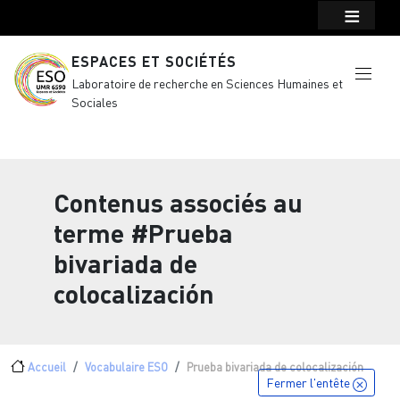
Menu top Header
Aller au contenu principal
ESPACES ET SOCIÉTÉS
Laboratoire de recherche en Sciences Humaines et
Sociales
Contenus associés au
terme
#Prueba
bivariada de
colocalización
Fil d'Ariane
Accueil
Vocabulaire ESO
Prueba bivariada de colocalización
Fermer l'entête