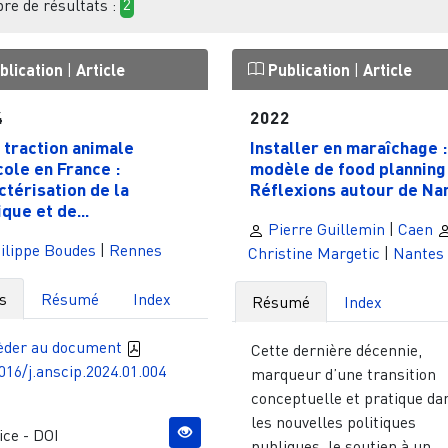
e de résultats :
2
blication
|
Article
Publication
|
Article
4
2022
a traction animale
Installer en maraîchage :
cole en France :
modèle de food planning
ctérisation de la
Réflexions autour de Nant
que et de...
Pierre Guillemin
|
Caen
ilippe Boudes
|
Rennes
Christine Margetic
|
Nantes
s
Résumé
Index
Résumé
Index
èder au document
Cette dernière décennie,
016/j.anscip.2024.01.004
marqueur d’une transition
conceptuelle et pratique da
les nouvelles politiques
ce - DOI
publiques, le soutien à un