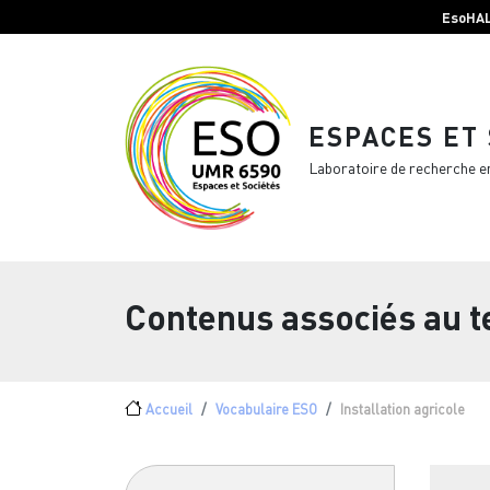
Menu top Header
Aller au contenu principal
EsoHA
ESPACES ET
Laboratoire de recherche e
Contenus associés au 
Fil d'Ariane
Accueil
Vocabulaire ESO
Installation agricole