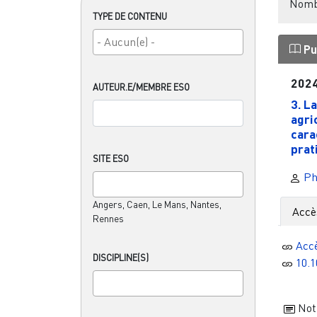
Nombr
TYPE DE CONTENU
Pu
202
AUTEUR.E/MEMBRE ESO
3. L
agri
cara
prati
SITE ESO
Ph
Angers, Caen, Le Mans, Nantes,
Accè
Rennes
Acc
DISCIPLINE(S)
10.1
Noti