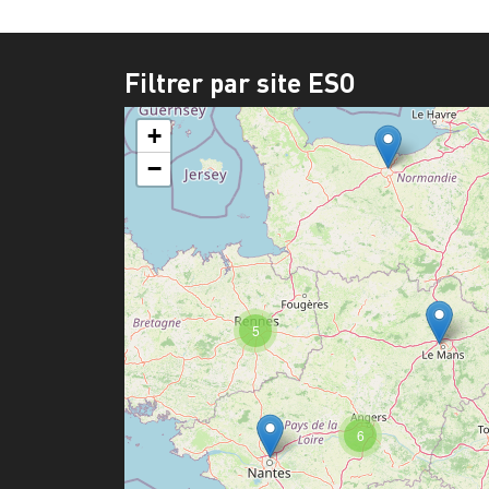
Filtrer par site ESO
+
−
5
6