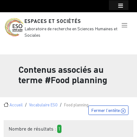
Menu top Header
Aller au contenu principal
ESPACES ET SOCIÉTÉS
Laboratoire de recherche en Sciences Humaines et
Sociales
Contenus associés au
terme
#Food planning
Fil d'Ariane
Accueil
Vocabulaire ESO
Food planning
Fermer l'entête
Nombre de résultats :
1