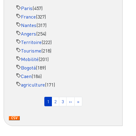
Paris
(457)
France
(327)
Nantes
(317)
Angers
(254)
Territoire
(222)
Tourisme
(218)
Mobilité
(201)
Bogotá
(189)
Caen
(186)
agriculture
(171)
Pagination
Page courante
Page
Page
Page suivante
Dernière page
1
2
3
››
»