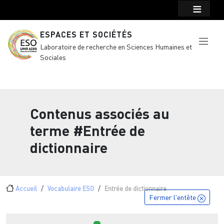
Menu top Header
Aller au contenu principal
ESPACES ET SOCIÉTÉS
Laboratoire de recherche en Sciences Humaines et
Sociales
Contenus associés au
terme
#Entrée de
dictionnaire
Fil d'Ariane
Accueil
Vocabulaire ESO
Entrée de dictionnaire
Fermer l'entête