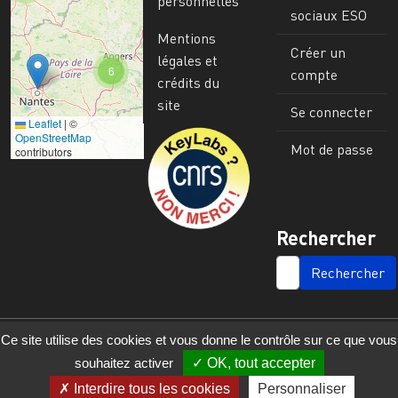
personnelles
sociaux ESO
Mentions
Créer un
légales et
6
compte
crédits du
site
Se connecter
Leaflet
|
©
Image
OpenStreetMap
Mot de passe
contributors
Rechercher
SEARCH
Ce site utilise des cookies et vous donne le contrôle sur ce que vous
souhaitez activer
OK, tout accepter
Interdire tous les cookies
Personnaliser