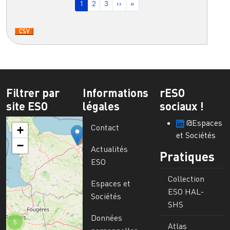
Page courante
Page
Page
Page suivante
Dernière page
1
2
3
››
»
Filtrer par
Informations
rESO
site ESO
légales
sociaux !
@Espaces
Contact
+
et Sociétés
−
Actualités
Pratiques
ESO
Collection
Espaces et
ESO HAL-
Sociétés
SHS
Données
5
Atlas