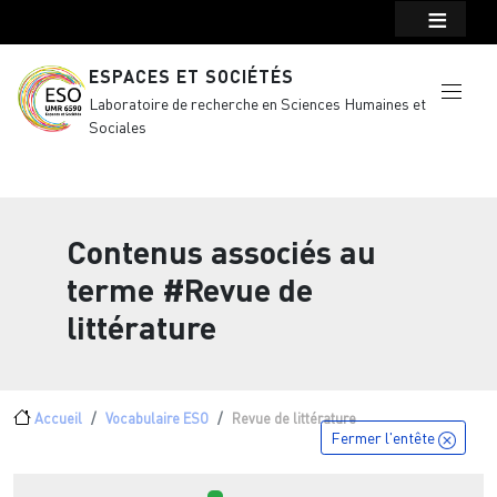
Menu top Header
Aller au contenu principal
ESPACES ET SOCIÉTÉS
Laboratoire de recherche en Sciences Humaines et
Sociales
Contenus associés au
terme
#Revue de
littérature
Fil d'Ariane
Accueil
Vocabulaire ESO
Revue de littérature
Fermer l'entête