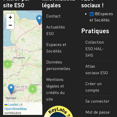
site ESO
légales
sociaux !
@Espaces
Contact
+
et Sociétés
−
Actualités
Pratiques
ESO
Collection
Espaces et
ESO HAL-
Sociétés
SHS
Données
5
Atlas
personnelles
sociaux ESO
Mentions
Créer un
légales et
6
compte
crédits du
site
Se connecter
Leaflet
|
©
Image
OpenStreetMap
Mot de passe
contributors