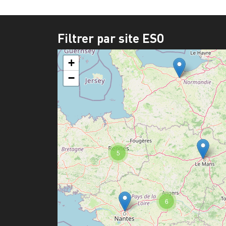
Filtrer par site ESO
+
−
5
6