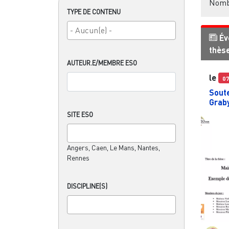
Nombr
TYPE DE CONTENU
Év
thès
AUTEUR.E/MEMBRE ESO
le
0
Sout
Grab
SITE ESO
Angers, Caen, Le Mans, Nantes,
Rennes
DISCIPLINE(S)