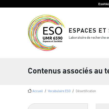
Menu top Header
Aller au contenu principal
EsoHA
ESPACES ET
Laboratoire de recherche e
Contenus associés au 
Fil d'Ariane
Accueil
Vocabulaire ESO
Désertification