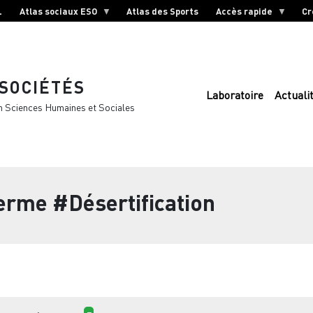
L
Atlas sociaux ESO
Atlas des Sports
Accès rapide
Cr
 SOCIÉTÉS
Laboratoire
Actuali
n Sciences Humaines et Sociales
terme
#Désertification