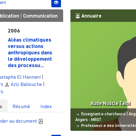
aen
blication
|
Communication
Annuaire
2006
Aléas climatiques
versus actions
anthropiques dans
le développement
des processu...
stapha El Hannani
|
rs
Aziz Ballouche
|
rs
Aude Nuscia Taïbi
s
Résumé
Index
Statut
Site
Enseignant.e-chercheur.e
|
Ang
Angers - MRGT
èder au document
Professeur.e des Université