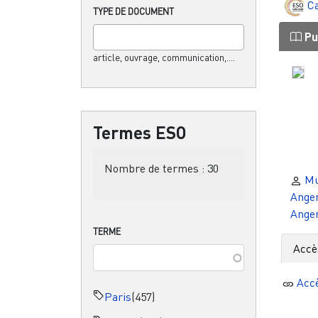
C
TYPE DE DOCUMENT
Pu
article, ouvrage, communication,....
Termes ESO
Nombre de termes :
30
Mu
Ange
Ange
TERME
Accè
Acc
Paris
(457)