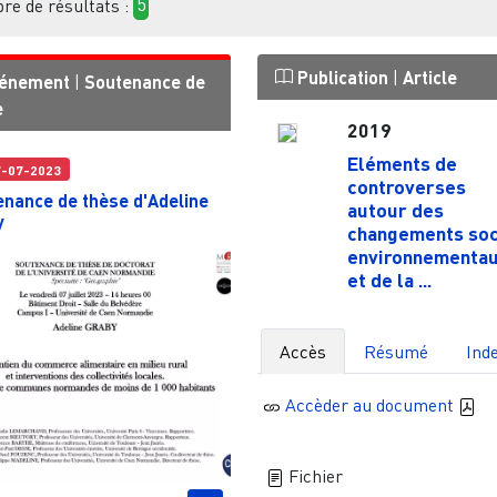
e de résultats :
5
Publication
|
Article
énement
|
Soutenance de
e
2019
Eléments de
7-07-2023
controverses
enance de thèse d'Adeline
autour des
y
changements soc
environnementa
et de la ...
Accès
Résumé
Ind
Accèder au document
Fichier