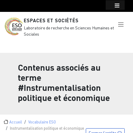
Menu top Header
Aller au contenu principal
ESPACES ET SOCIÉTÉS
Laboratoire de recherche en Sciences Humaines et
Sociales
Contenus associés au
terme
#Instrumentalisation
politique et économique
Fil d'Ariane
Accueil
Vocabulaire ESO
Instrumentalisation politique et économique
Fermer l'entête