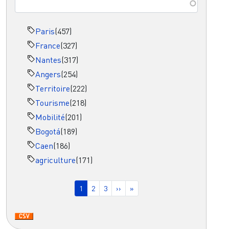
Paris
(457)
France
(327)
Nantes
(317)
Angers
(254)
Territoire
(222)
Tourisme
(218)
Mobilité
(201)
Bogotá
(189)
Caen
(186)
agriculture
(171)
Pagination
Page courante
Page
Page
Page suivante
Dernière page
1
2
3
››
»