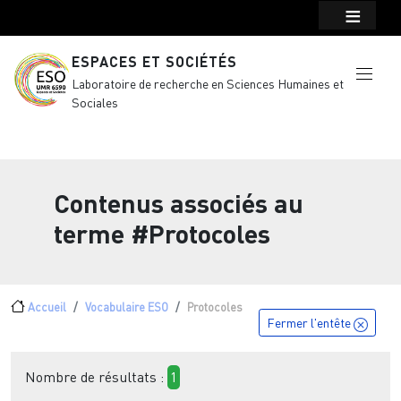
Menu top Header
Aller au contenu principal
ESPACES ET SOCIÉTÉS
Laboratoire de recherche en Sciences Humaines et
Sociales
Contenus associés au
terme
#Protocoles
Fil d'Ariane
Accueil
Vocabulaire ESO
Protocoles
Fermer l'entête
Nombre de résultats :
1