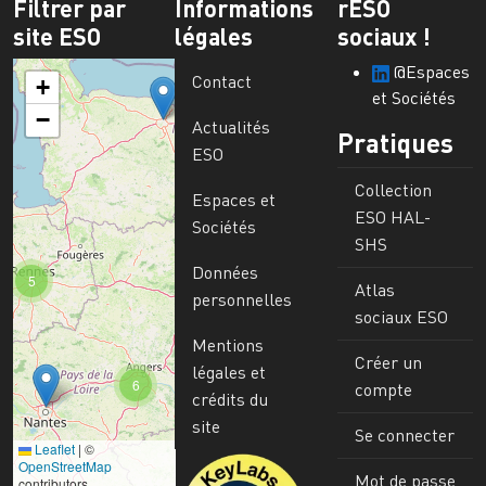
Filtrer par
Informations
rESO
site ESO
légales
sociaux !
@Espaces
Contact
+
et Sociétés
−
Actualités
Pratiques
ESO
Collection
Espaces et
ESO HAL-
Sociétés
SHS
Données
5
Atlas
personnelles
sociaux ESO
Mentions
Créer un
légales et
6
compte
crédits du
site
Se connecter
Leaflet
|
©
Image
OpenStreetMap
Mot de passe
contributors