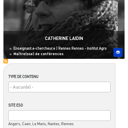
CATHERINE LAIDIN
Statut
Site ESO
Enseignant.e-chercheur.e
|
Rennes
Rennes - Institut Agro
Maître(sse) de conférences
TYPE DE CONTENU
SITE ESO
Angers, Caen, Le Mans, Nantes, Rennes