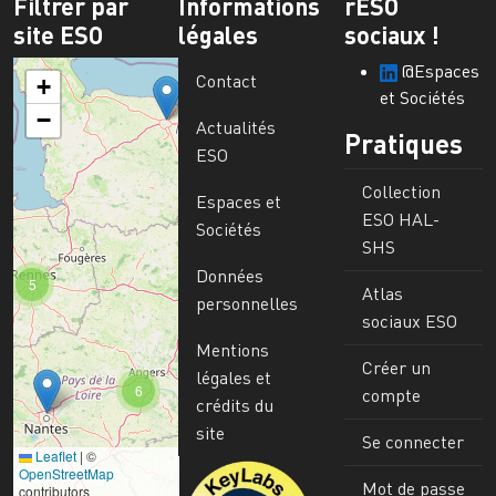
Filtrer par
Informations
rESO
site ESO
légales
sociaux !
@Espaces
Contact
+
et Sociétés
−
Actualités
Pratiques
ESO
Collection
Espaces et
ESO HAL-
Sociétés
SHS
Données
5
Atlas
personnelles
sociaux ESO
Mentions
Créer un
légales et
6
compte
crédits du
site
Se connecter
Leaflet
|
©
Image
OpenStreetMap
Mot de passe
contributors