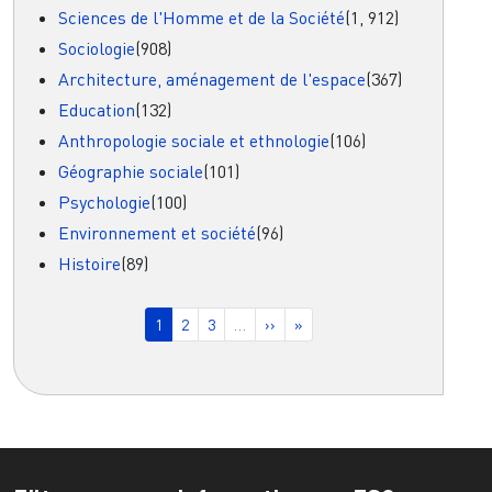
Sciences de l'Homme et de la Société
(1, 912)
Sociologie
(908)
Architecture, aménagement de l'espace
(367)
Education
(132)
Anthropologie sociale et ethnologie
(106)
Géographie sociale
(101)
Psychologie
(100)
Environnement et société
(96)
Histoire
(89)
Pagination
Page courante
Page
Page
Page suivante
Dernière page
1
2
3
…
››
»