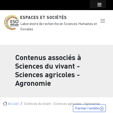
Menu top Header
Aller au contenu principal
ESPACES ET SOCIÉTÉS
Laboratoire de recherche en Sciences Humaines et
Sociales
Contenus associés à
Sciences du vivant -
Sciences agricoles -
Agronomie
Fil d'Ariane
Accueil
Sciences du vivant - Sciences agricoles - Agronomie
Fermer l'entête