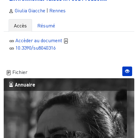
Giulia Giacche
|
Rennes
Accès
Résumé
Accèder au document
10.3390/su8040316
Fichier
Annuaire