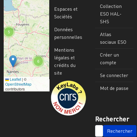
Collection
Espaces et
ESO HAL-
Sociétés
SHS
Données
5
Atlas
personnelles
sociaux ESO
Mentions
Créer un
légales et
6
compte
crédits du
site
Se connecter
Leaflet
|
©
Image
OpenStreetMap
Mot de passe
contributors
Rechercher
SEARCH