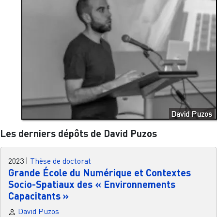
David Puzos
Les derniers dépôts de David Puzos
2023
|
Thèse de doctorat
Grande École du Numérique et Contextes
Socio-Spatiaux des « Environnements
Capacitants »
David Puzos