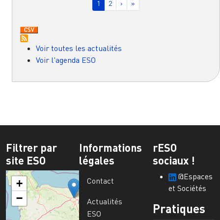
Page courante
Page
Page suivante
Dernière page
1
2
›
»
Voir toutes les actualités
Voir l'agenda ESO
Filtrer par
Informations
rESO
site ESO
légales
sociaux !
@Espaces
Contact
+
et Sociétés
−
Actualités
Pratiques
ESO