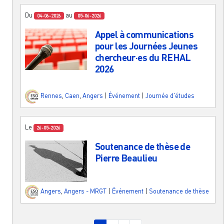
Du
au
04-06-2026
05-06-2026
Appel à communications
pour les Journées Jeunes
chercheur·es du REHAL
2026
Rennes
,
Caen
,
Angers
|
Événement
|
Journée d'études
Le
26-05-2026
Soutenance de thèse de
Pierre Beaulieu
Angers
,
Angers - MRGT
|
Événement
|
Soutenance de thèse
Pagination