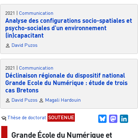
2021
|
Communication
Analyse des configurations socio-spatiales et
psycho-sociales d’un environnement
(in)capacitant
David Puzos
2021
|
Communication
Déclinaison régionale du dispositif national
Grande Ecole du Numérique : étude de trois
cas Bretons
David Puzos
Magali Hardouin
Thèse de doctorat
SOUTENUE
Bluesky
Mastodo
Link
Grande École du Numérique et