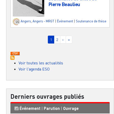
Pierre Beaulieu
Angers
,
Angers - MRGT
|
Événement
|
Soutenance de thèse
Pagination
Page courante
Page
Page suivante
Dernière page
1
2
›
»
Voir toutes les actualités
Voir l'agenda ESO
Derniers ouvrages publiés
Événement
|
Parution
|
Ouvrage