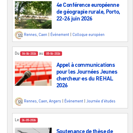
4e Conférence européenne
de géograpie rurale, Porto,
22-26 juin 2026
Rennes
,
Caen
|
Événement
|
Colloque européen
Du
au
04-06-2026
05-06-2026
Appel à communications
pour les Journées Jeunes
chercheur·es du REHAL
2026
Rennes
,
Caen
,
Angers
|
Événement
|
Journée d'études
Le
26-05-2026
Soutenance de thèse de