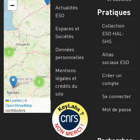
−
Actualités
Pratiques
ESO
Collection
Espaces et
ESO HAL-
Sociétés
SHS
Données
5
Atlas
personnelles
sociaux ESO
Mentions
Créer un
légales et
6
compte
crédits du
site
Se connecter
Leaflet
|
©
Image
OpenStreetMap
Mot de passe
contributors