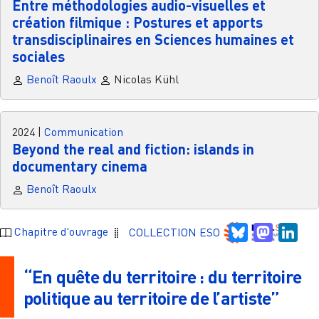
Entre méthodologies audio-visuelles et
création filmique : Postures et apports
transdisciplinaires en Sciences humaines et
sociales
Benoît Raoulx
Nicolas Kühl
2024
|
Communication
Beyond the real and fiction: islands in
documentary cinema
Benoît Raoulx
Bluesky
Mastodo
Link
Chapitre d'ouvrage
COLLECTION ESO
“En quête du territoire : du territoire
politique au territoire de l’artiste”