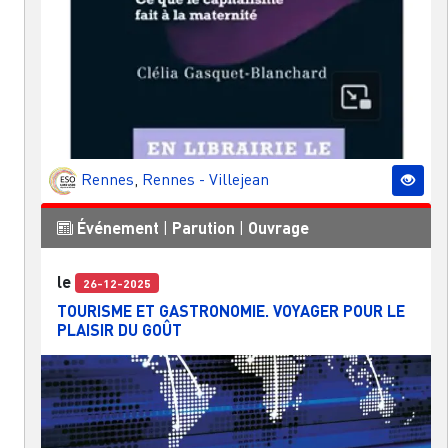
Rennes
,
Rennes - Villejean
Événement
|
Parution
|
Ouvrage
le
26-12-2025
TOURISME ET GASTRONOMIE. VOYAGER POUR LE
PLAISIR DU GOÛT