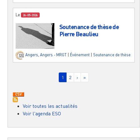
Le
26-05-2026
Soutenance de thèse de
Pierre Beaulieu
Angers
,
Angers - MRGT
|
Événement
|
Soutenance de thèse
Pagination
Page courante
Page
Page suivante
Dernière page
1
2
›
»
Voir toutes les actualités
Voir l'agenda ESO