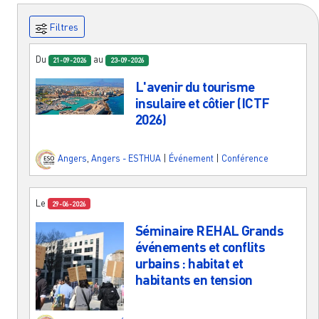
Filtres
Du
au
21-09-2026
23-09-2026
L'avenir du tourisme
insulaire et côtier (ICTF
2026)
Angers
,
Angers - ESTHUA
|
Événement
|
Conférence
Le
29-06-2026
Séminaire REHAL Grands
événements et conflits
urbains : habitat et
habitants en tension