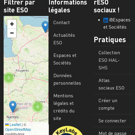
Filtrer par
Informations
rESO
site ESO
légales
sociaux !
@Espaces
Contact
+
et Sociétés
−
Actualités
Pratiques
ESO
Collection
Espaces et
ESO HAL-
Sociétés
SHS
Données
5
Atlas
personnelles
sociaux ESO
Mentions
Créer un
légales et
6
compte
crédits du
site
Se connecter
Leaflet
|
©
Image
OpenStreetMap
Mot de passe
contributors