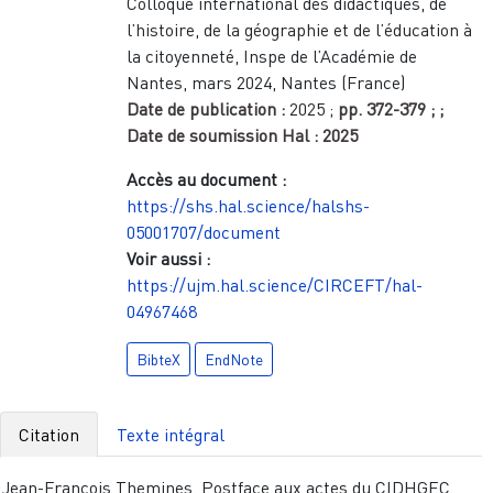
Colloque international des didactiques, de
l’histoire, de la géographie et de l’éducation à
la citoyenneté, Inspe de l’Académie de
Nantes, mars 2024, Nantes (France)
Date de publication :
2025
;
pp.
372-379
;
;
Date de soumission Hal :
2025
Accès au document :
https://shs.hal.science/halshs-
05001707/document
Voir aussi :
https://ujm.hal.science/CIRCEFT/hal-
04967468
BibteX
EndNote
Citation
Texte intégral
Jean-François Themines. Postface aux actes du CIDHGEC,