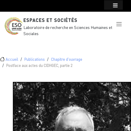
Menu top Header
Aller au contenu principal
ESPACES ET SOCIÉTÉS
Laboratoire de recherche en Sciences Humaines et
Sociales
Fil d'Ariane
Accueil
Publications
Chapitre d'ouvrage
Postface aux actes du CIDHGEC, partie 2