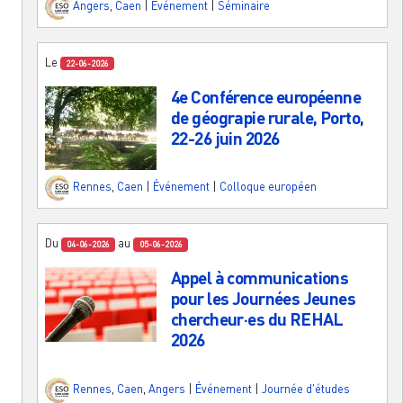
Angers
,
Caen
|
Événement
|
Séminaire
Le
22-06-2026
4e Conférence européenne
de géograpie rurale, Porto,
22-26 juin 2026
Rennes
,
Caen
|
Événement
|
Colloque européen
Du
au
04-06-2026
05-06-2026
Appel à communications
pour les Journées Jeunes
chercheur·es du REHAL
2026
Rennes
,
Caen
,
Angers
|
Événement
|
Journée d'études