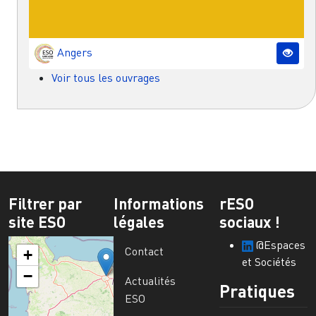
Angers
Voir tous les ouvrages
Filtrer par
Informations
rESO
site ESO
légales
sociaux !
@Espaces
Contact
+
et Sociétés
−
Actualités
Pratiques
ESO