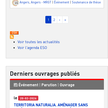
Angers
,
Angers - MRGT
|
Événement
|
Soutenance de thèse
Pagination
Page courante
Page
Page suivante
Dernière page
1
2
›
»
Voir toutes les actualités
Voir l'agenda ESO
Derniers ouvrages publiés
Événement
|
Parution
|
Ouvrage
le
20-02-2026
TERRITORIA NATURALIA. AMÉNAGER SANS