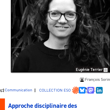
Eugénie Terrier
François Sorin
Bluesky
Mastodo
Link
Communication
COLLECTION ESO
Approche disciplinaire des