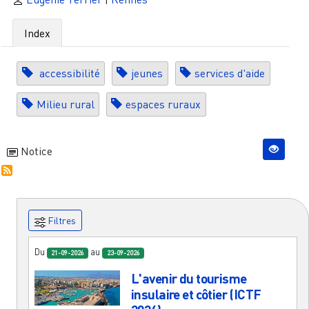
Index
accessibilité
jeunes
services d'aide
Milieu rural
espaces ruraux
Notice
Filtres
Du
au
21-09-2026
23-09-2026
L'avenir du tourisme
insulaire et côtier (ICTF