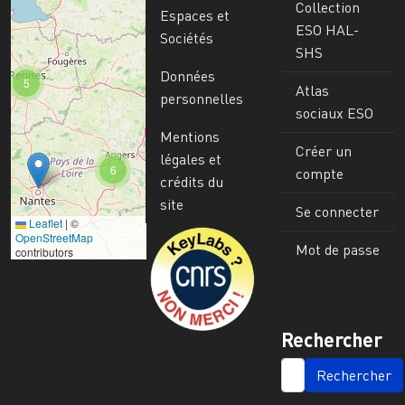
Collection
Espaces et
ESO HAL-
Sociétés
SHS
Données
5
Atlas
personnelles
sociaux ESO
Mentions
Créer un
légales et
6
compte
crédits du
site
Se connecter
Leaflet
|
©
Image
OpenStreetMap
Mot de passe
contributors
Rechercher
SEARCH