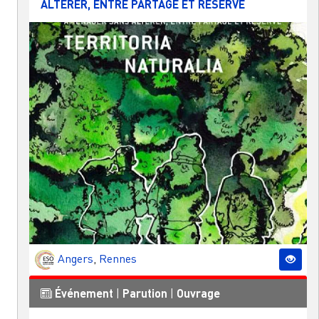
ALTÉRER, ENTRE PARTAGE ET RÉSERVE
Angers
,
Rennes
Événement
|
Parution
|
Ouvrage