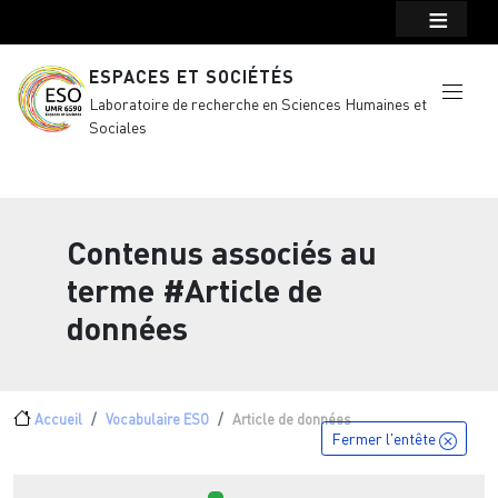
Menu top Header
Aller au contenu principal
ESPACES ET SOCIÉTÉS
Laboratoire de recherche en Sciences Humaines et
Sociales
Contenus associés au
terme
#Article de
données
Fil d'Ariane
Accueil
Vocabulaire ESO
Article de données
Fermer l'entête