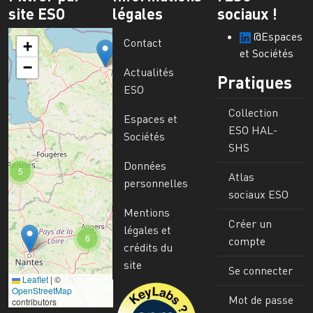
site ESO
légales
sociaux !
@Espaces
Contact
+
et Sociétés
−
Actualités
Pratiques
ESO
Collection
Espaces et
ESO HAL-
Sociétés
SHS
Données
5
Atlas
personnelles
sociaux ESO
Mentions
Créer un
légales et
6
compte
crédits du
site
Se connecter
Leaflet
|
©
Image
OpenStreetMap
Mot de passe
contributors