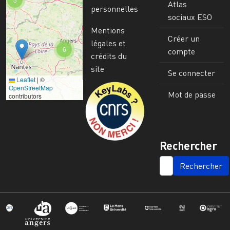
Atlas
personnelles
sociaux ESO
Mentions
Créer un
légales et
6
compte
crédits du
site
Se connecter
Leaflet
|
©
Image
OpenStreetMap
Mot de passe
contributors
Rechercher
SEARCH