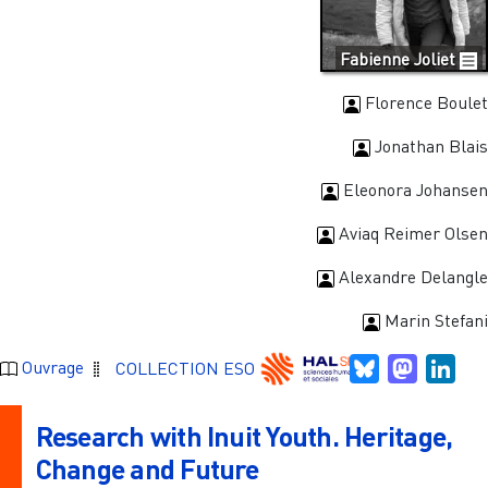
Fabienne Joliet
Florence Boulet
Jonathan Blais
Eleonora Johansen
Aviaq Reimer Olsen
Alexandre Delangle
Marin Stefani
Bluesky
Mastodo
Link
Ouvrage
COLLECTION ESO
Research with Inuit Youth. Heritage,
Change and Future