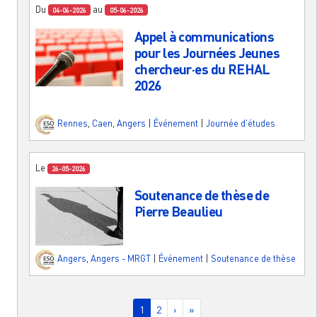
Du
au
04-06-2026
05-06-2026
Appel à communications
pour les Journées Jeunes
chercheur·es du REHAL
2026
Rennes
,
Caen
,
Angers
|
Événement
|
Journée d'études
Le
26-05-2026
Soutenance de thèse de
Pierre Beaulieu
Angers
,
Angers - MRGT
|
Événement
|
Soutenance de thèse
Pagination
Page courante
Page
Page suivante
Dernière page
1
2
›
»