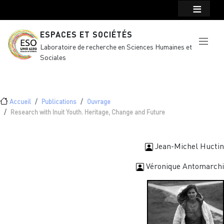
Menu top Header
Aller au contenu principal
ESPACES ET SOCIÉTÉS
Laboratoire de recherche en Sciences Humaines et
Sociales
Fil d'Ariane
Accueil
Publications
Ouvrage
Research with Inuit Youth. Heritage, Change and Future
Jean-Michel Huctin
Véronique Antomarchi