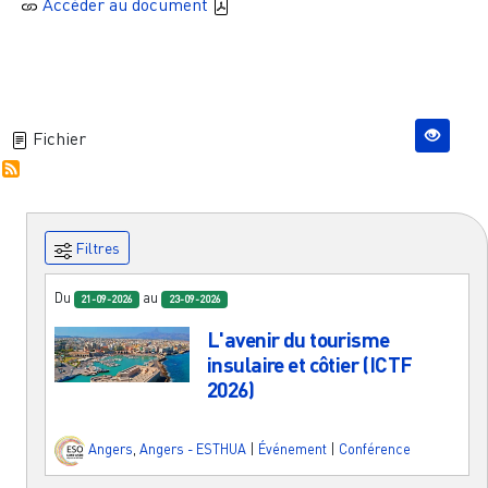
Accèder au document
Fichier
Filtres
Du
au
21-09-2026
23-09-2026
L'avenir du tourisme
insulaire et côtier (ICTF
2026)
Angers
,
Angers - ESTHUA
|
Événement
|
Conférence