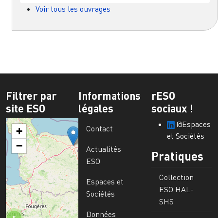
Voir tous les ouvrages
Filtrer par
Informations
rESO
site ESO
légales
sociaux !
@Espaces
Contact
+
et Sociétés
−
Actualités
Pratiques
ESO
Collection
Espaces et
ESO HAL-
Sociétés
SHS
Données
5