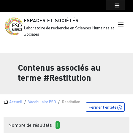
Menu top Header
Aller au contenu principal
ESPACES ET SOCIÉTÉS
Laboratoire de recherche en Sciences Humaines et
Sociales
Contenus associés au
terme
#Restitution
Fil d'Ariane
Accueil
Vocabulaire ESO
Restitution
Fermer l'entête
Nombre de résultats :
1