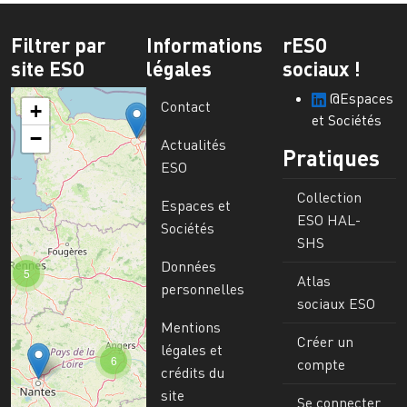
Filtrer par
Informations
rESO
site ESO
légales
sociaux !
@Espaces
Contact
+
et Sociétés
−
Actualités
Pratiques
ESO
Collection
Espaces et
ESO HAL-
Sociétés
SHS
Données
5
Atlas
personnelles
sociaux ESO
Mentions
Créer un
légales et
6
compte
crédits du
site
Se connecter