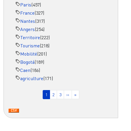
Paris
(457)
France
(327)
Nantes
(317)
Angers
(254)
Territoire
(222)
Tourisme
(218)
Mobilité
(201)
Bogotá
(189)
Caen
(186)
agriculture
(171)
Pagination
Page courante
Page
Page
Page suivante
Dernière page
1
2
3
››
»