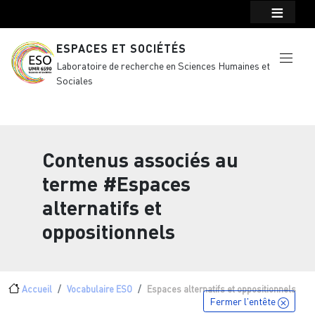
Menu top Header
Aller au contenu principal
ESPACES ET SOCIÉTÉS
Laboratoire de recherche en Sciences Humaines et
Sociales
Contenus associés au
terme
#Espaces
alternatifs et
oppositionnels
Fil d'Ariane
Accueil
Vocabulaire ESO
Espaces alternatifs et oppositionnels
Fermer l'entête