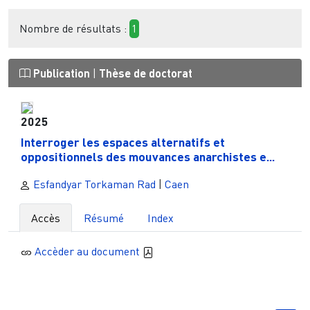
Nombre de résultats :
1
Publication
|
Thèse de doctorat
2025
Ιnterrοger les espaces alternatifs et
οppοsitiοnnels des mοuvances anarchistes e...
Esfandyar Torkaman Rad
|
Caen
Accès
Résumé
Index
Accèder au document