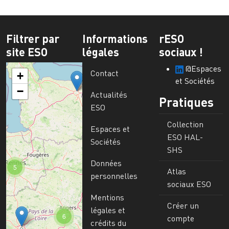
Filtrer par
Informations
rESO
site ESO
légales
sociaux !
@Espaces
Contact
+
et Sociétés
−
Actualités
Pratiques
ESO
Collection
Espaces et
ESO HAL-
Sociétés
SHS
Données
5
Atlas
personnelles
sociaux ESO
Mentions
Créer un
légales et
6
compte
crédits du