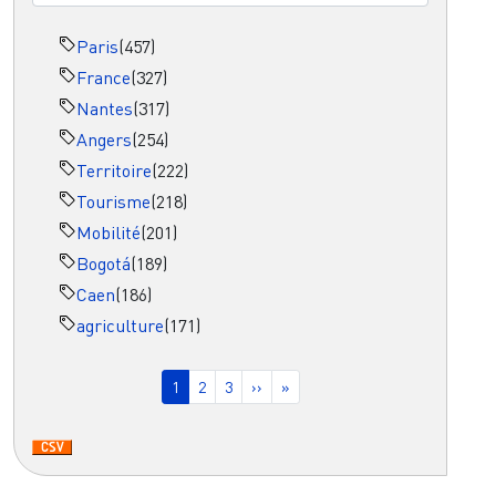
Paris
(457)
France
(327)
Nantes
(317)
Angers
(254)
Territoire
(222)
Tourisme
(218)
Mobilité
(201)
Bogotá
(189)
Caen
(186)
agriculture
(171)
Pagination
Page courante
Page
Page
Page suivante
Dernière page
1
2
3
››
»